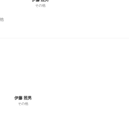
その他
他
伊藤 照男
その他