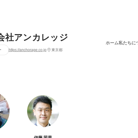
会社アンカレッジ
ホーム
私たちに
ー
https://anchorage.co.jp
東京都
伊藤 照男