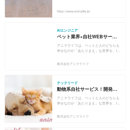
ために、テクノロジーによって、適切な
情報が必要なタイミングで素早く行き渡
https://www.animalife.jp/
る世界をつくり、人とペットの幸せに最
大限の貢献をしたい。 テクノロジーと創
意工夫で、ユーザーに感動を与えるプロ
ダクトを生み出し続けたい。 ...
AIエンジニア
ペット業界×自社WEBサービ
ス開発の｜AIエンジニア｜募
アニマライフは、ペットと人のどちらも
集！～フルリモ可～
幸せなのが「あたりまえ」な世界を、IT
サービスの力で実現していく会社です。
「人とペットがもっと生き生きと暮らせ
株式会社アニマライフ
る社会を加速度的に創造していく」こと
をミッションに、現在はブリーダーナビ
を中心とした事業展開を行っておりま
す。 下記の事業を展開しています。 ■ど
テックリード
うぶつとの出会いのサポート 【ブリーダ
動物系自社サービス！開発の
ーナビ】犬を育てるブリーダーさんから
旗振りができるテックリード
直接ワンちゃんを迎えられるサイト
アニマライフは、ペットと人のどちらも
を全国から大募集
https://www.breeder-navi.jp/ 【子猫ブリ
幸せなのが「あたりまえ」な世界を、IT
ーダーナビ】猫を育てるブリーダーさん
サービスの力で実現していく会社です。
から直接猫ちゃんを迎えられるｆ サイト
「人とペットがもっと生き生きと暮らせ
株式会社アニマライフ
https://www.koneko-navi.jp/ 【ペットの
る社会を加速度的に創造していく」こと
命】犬・猫の里親募集&amp;迷子情報サ
をミッションに、現在はブリーダーナビ
イト https://satooya.wancat.info/ ■どうぶ
を中心とした事業展開を行っておりま