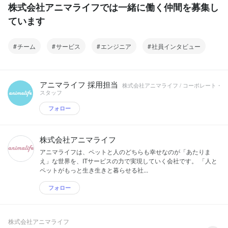
https://www.breeder-navi.jp/ 【子猫ブリ
株式会社アニマライフでは一緒に働く仲間を募集し
イト https://pet-clinic.jp/
https://pethoken-torisetsu.com/ 【アニカ
ーダーナビ】猫を育てるブリーダーさん
ル】ペットの保険金請求ができるアプリ
ています
から直接猫ちゃんを迎えられるｆ サイト
https://play.google.com/store/apps/detail
https://www.koneko-navi.jp/ 【ペットの
s?
命】犬・猫の里親募集&amp;迷子情報サ
id=org.animalife.anikar&amp;amp;hl=ja
チーム
サービス
イト https://satooya.wancat.info/ ■どうぶ
エンジニア
社員インタビュー
&amp;amp;gl=US&amp;amp;pli=1
つとの生活のサポート 【トリムトリム】
https://apps.apple.com/jp/app/%E3%82
ペットのトリミング店・ペットホテル・
%A2%E3%83%8B%E3%82%AB%E3%
ドッグラン・ドッグカフェの検索サイト
83%AB/id1543345877 【動物病院検索
https://trimtrim.jp/ 【ペット保険のトリセ
アニマライフ 採用担当
株式会社アニマライフ / コーポレート・
ガイド】全国の動物病院が検索できるサ
ツ】ペット保険の比較サイト
スタッフ
イト https://pet-clinic.jp/
https://pethoken-torisetsu.com/ 【アニカ
フォロー
ル】ペットの保険金請求ができるアプリ
https://play.google.com/store/apps/detail
s?
id=org.animalife.anikar&amp;amp;hl=ja
株式会社アニマライフ
&amp;amp;gl=US&amp;amp;pli=1
アニマライフは、ペットと人のどちらも幸せなのが「あたりま
https://apps.apple.com/jp/app/%E3%82
え」な世界を、ITサービスの力で実現していく会社です。 「人と
%A2%E3%83%8B%E3%82%AB%E3%
ペットがもっと生き生きと暮らせる社...
83%AB/id1543345877 【動物病院検索
ガイド】全国の動物病院が検索できるサ
フォロー
イト https://pet-clinic.jp/
株式会社アニマライフ