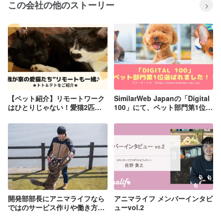
この会社の他のストーリー
【ペット紹介】リモートワーク
SimilarWeb Japanの「Digital
はひとりじゃない！愛猫2匹が
100」にて、ペット部門第1位に
サポート！？
選ばれました‼
開発部部長にアニマライフなら
アニマライフ メンバーインタビ
ではのサービス作りや働き方な
ューvol.2
どを根掘り葉掘り聞いてみた