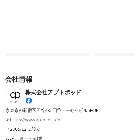
会社情報
株式会社アプトポッド
【TechBlog】WebCodecs による H.264
【TechBlog】Design 
を再生する Video Player パーツの改善と
選 & 検討の流れ
苦労の軌跡
東京都新宿区四谷4-3
四谷トーセイビル5F/3F
最新順で表示
最新順で表示
https://www.aptpod.co.jp
2006/12 に設立
坂元 淳一 が創業