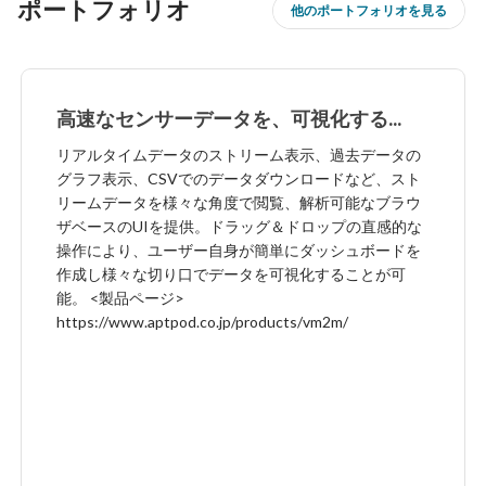
ポートフォリオ
他のポートフォリオを見る
高速なセンサーデータを、可視化する
Webアプリケーション
リアルタイムデータのストリーム表示、過去データの
グラフ表示、CSVでのデータダウンロードなど、スト
リームデータを様々な角度で閲覧、解析可能なブラウ
ザベースのUIを提供。ドラッグ＆ドロップの直感的な
操作により、ユーザー自身が簡単にダッシュボードを
作成し様々な切り口でデータを可視化することが可
能。 <製品ページ>
https://www.aptpod.co.jp/products/vm2m/