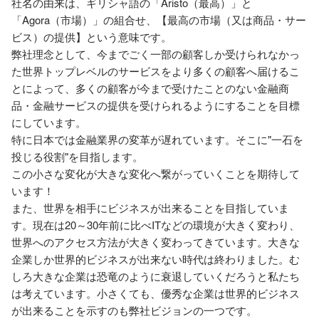
社名の由来は、ギリシャ語の「Aristo（最高）」と
「Agora（市場）」の組合せ、【最高の市場（又は商品・サー
ビス）の提供】という意味です。

弊社理念として、今までごく一部の顧客しか受けられなかっ
た世界トップレベルのサービスをより多くの顧客へ届けるこ
とによって、多くの顧客が今まで受けたことのない金融商
品・金融サービスの提供を受けられるようにすることを目標
にしています。

特に日本では金融業界の変革が遅れています。そこに"一石を
投じる役割"を目指します。

この小さな変化が大きな変化へ繋がっていくことを期待して
います！

また、世界を相手にビジネスが出来ることを目指していま
す。現在は20～30年前に比べITなどの環境が大きく変わり、
世界へのアクセス方法が大きく変わってきています。大きな
企業しか世界的ビジネスが出来ない時代は終わりました。む
しろ大きな企業は恐竜のように衰退していくだろうと私たち
は考えています。小さくても、優秀な企業は世界的ビジネス
が出来ることを示すのも弊社ビジョンの一つです。