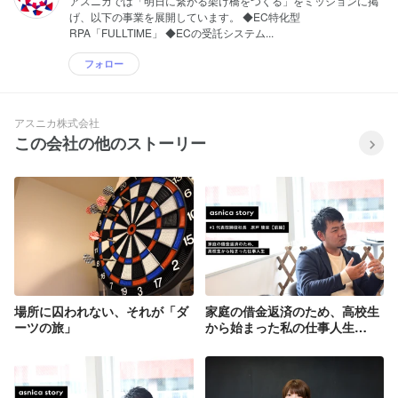
アスニカでは「明日に繋がる架け橋をつくる」をミッションに掲
げ、以下の事業を展開しています。 ◆EC特化型
RPA「FULLTIME」 ◆ECの受託システム...
フォロー
アスニカ株式会社
この会社の他のストーリー
場所に囚われない、それが「ダ
家庭の借金返済のため、高校生
ーツの旅」
から始まった私の仕事人生
【asnica story #1 前編】