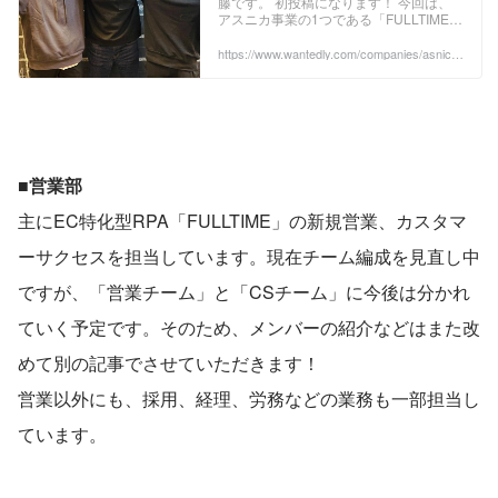
藤です。 初投稿になります！ 今回は、
アスニカ事業の1つである「FULLTIME開
発チーム」についてご紹介していきま
す。どんな仕事か？ どんな考え方を持っ
https://www.wantedly.com/companies/asnica/
post_articles/361103
ているか？ 開発メンバー紹介などなど、
書いていきますのでご気軽にお付き合い
下さい！ 私達は、アスニカのメイン事業
である「FULLTIME」そのロボットの
「開発、運用、保守」を行っておりま
す。 ...
■営業部
主にEC特化型RPA「FULLTIME」の新規営業、カスタマ
ーサクセスを担当しています。現在チーム編成を見直し中
ですが、「営業チーム」と「CSチーム」に今後は分かれ
ていく予定です。そのため、メンバーの紹介などはまた改
めて別の記事でさせていただきます！
営業以外にも、採用、経理、労務などの業務も一部担当し
ています。