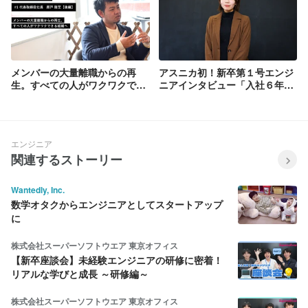
メンバーの大量離職からの再
アスニカ初！新卒第１号エンジ
生。すべての人がワクワクでき
ニアインタビュー「入社６年目
る組織へ【asnica story #1 後
の想い」
編】
エンジニア
関連するストーリー
Wantedly, Inc.
数学オタクからエンジニアとしてスタートアップ
に
株式会社スーパーソフトウエア 東京オフィス
【新卒座談会】未経験エンジニアの研修に密着！
リアルな学びと成長 ～研修編～
株式会社スーパーソフトウエア 東京オフィス