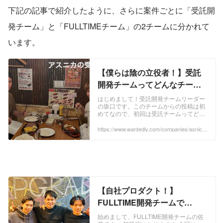
下記の記事で紹介したように、さらに案件ごとに「受託開
発チーム」と「FULLTIMEチーム」の2チームに分かれて
います。
【僕らは陰の立役者！】受託
開発チームってどんなチー
ム？ | アスニカ株式会社
はじめまして！受託開発チームリーダー
の坂口です。このチームからの投稿は初
めてなので、初回は受託チームってどん
なチーム？を発信していこうかなと思い
ます。お気軽にお付き合いくださいま
https://www.wantedly.com/companies/asnica/
post_articles/357700
せ！ 受託チームの業務内容を簡潔にいう
と、お客様から依頼を受け、見積もり〜
要件定義からシステム開発・デプロイ・
保守運用まで一連の業務を行っているチ
ームです。 受託事業 ...
【自社プロダクト！】
FULLTIME開発チームで
す！！ | アスニカ株式会社
始めまして、FULLTIME開発チームの佐