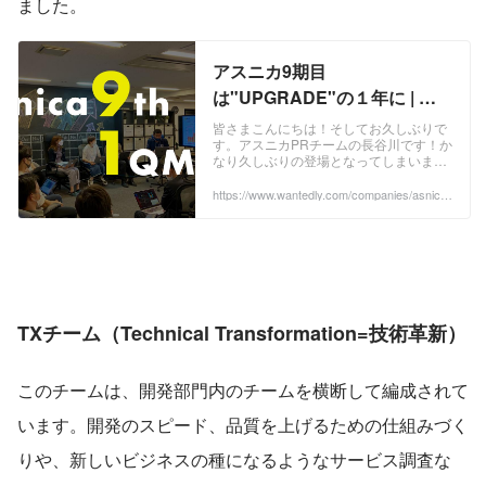
ました。
アスニカ9期目
は"UPGRADE"の１年に | ア
スニカ株式会社
皆さまこんにちは！そしてお久しぶりで
す。アスニカPRチームの長谷川です！か
なり久しぶりの登場となってしまいまし
た...笑 これからまた更新頻度を上げてい
き、今まであまり登場してこなかった弊
https://www.wantedly.com/companies/asnica/
post_articles/353682
社エンジニアチームも投稿していく予定
ですので、どうかお楽しみに！ 先日10月
5日（火）にアスニカ9期目の1クオータ
ーミーティングを開催しました！ ...
TXチーム（Technical Transformation=技術革新）
このチームは、開発部門内のチームを横断して編成されて
います。開発のスピード、品質を上げるための仕組みづく
りや、新しいビジネスの種になるようなサービス調査な