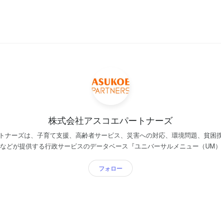
株式会社アスコエパートナーズ
トナーズは、子育て支援、高齢者サービス、災害への対応、環境問題、貧困
などが提供する行政サービスのデータベース『ユニバーサルメニュー（UM
て支援、介護、福祉など、その地域に住む人々の暮らしを豊かにする行政サー
らない」「説明が難しい」といった理由で見逃されることも。アスコエ独自
フォロー
M）』は、行政サービスを探しやすく、分かりやすくするためのものです。
や自治体、企業に提案しています。見えづらく使いにくかった行政サービス
治体を網羅しています。 当社独自の『ユニバーサルメニュー（UM）』をはじめ、
t Service Description Language』『行政OS』など、Digital Governm