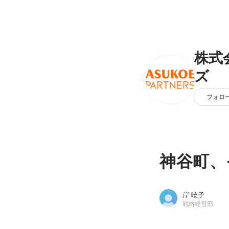
株式
ズ
フォロ
神谷町、
岸 暁子
戦略経営部