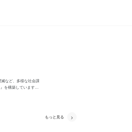
撲滅など、多様な社会課
）』を構築しています。
ビスがあります。 しか
のサービスである『ユニ
この『ユニバーサルメニ
の「可視化」に貢献して
もっと見る
ent（電子政府）向けIT基盤も開