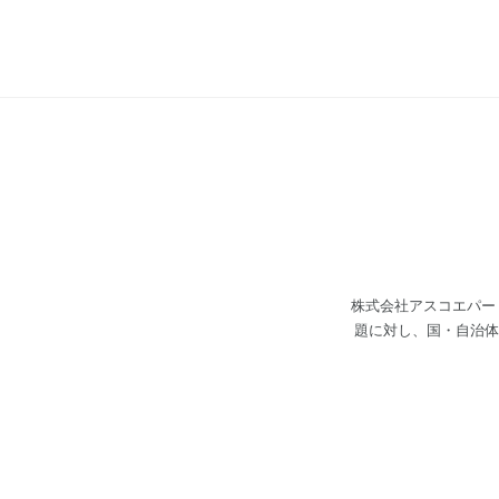
株式会社アスコエパー
題に対し、国・自治体
全国には、年金や子育
し、「見つけ方が分か
バーサルメニュー（U
ュー（UM）』を、国
おり、すでに約2259万人、約130自
『GSDL： Governmen