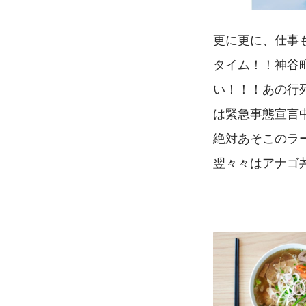
更に更に、仕事
タイム！！神谷
い！！！あの行
は緊急事態宣言
絶対あそこのラ
翌々々はアナゴ