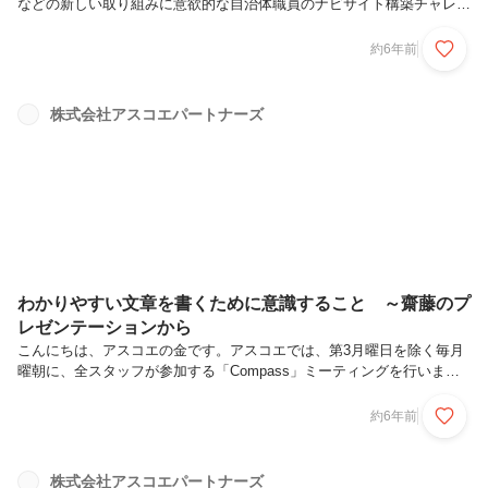
などの新しい取り組みに意欲的な自治体職員のナビサイト構築チャレン
ジをサポート！ プログラミングに熟知していなくてもサイトが構築で
きる！ 一般社団法人スマートシティ・インスティテュートが主催する
約6年前
「緊急企画ウェビナー シリーズB『コロナ時代を生き抜くスマートさ』
～ コロナ対応を急げ！（CivicTech／GovTech編）」に弊社代表の安井
とスタッフが登壇し、オープンソースを活用した「新型コロナ支援情報
株式会社アスコエパートナーズ
ナビサイト」の構築ノウハウをお伝えします。 株式会社アスコエパー
トナーズ（以下、アスコエ）が東京都の委託を受けて構築した「東...
わかりやすい文章を書くために意識すること ～齋藤のプ
レゼンテーションから
こんにちは、アスコエの金です。アスコエでは、第3月曜日を除く毎月
曜朝に、全スタッフが参加する「Compass」ミーティングを行いま
す。「Compass」という名称のとおり、会社が進んでいる方向をスタ
ッフ全員で共有する大切な時間です。各事業・プロジェクトの進捗を相
約6年前
互確認し、今後の計画や課題などについて全員でディスカッションしま
す。ミーティングの最後5分は、スタッフ発表の時間に充てられます。
スタッフが持ち回りで自身の知識や経験のほか、現在興味があるもの、
株式会社アスコエパートナーズ