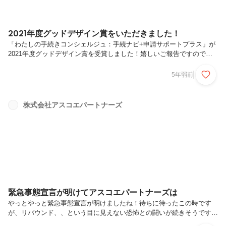
2021年度グッドデザイン賞をいただきました！
「わたしの手続きコンシェルジュ：手続ナビ+申請サポートプラス」が
2021年度グッドデザイン賞を受賞しました！嬉しいご報告ですので、
前置きなく公表させて頂きました！！！社員が一丸となり、会議に会議
を重ね産声を上げたこの手続きナビ＋申請サポートプラスがこのような
5年弱前
形で新たにご紹介ができ、改めてスタッフを誇りに思うと共に、アスコ
エパートナーズの取り組む行政情報整理の改革がシステムの在り方だけ
でなくデザインでも評価を頂くことができ、本当に本当にうれしく思い
株式会社アスコエパートナーズ
ます！！！我々は日々奮闘しています。皆さまに少しでも簡単に行政サ
ービスと向き合っていただけるよう！私達の周りには、私達の為に、暮
らしが良くなるよ...
緊急事態宣言が明けてアスコエパートナーズは
やっとやっと緊急事態宣言が明けましたね！待ちに待ったこの時です
が、リバウンド、、という目に見えない恐怖との闘いが続きそうですの
でこれからも用心を続けないといけないですね。新型コロナウイルスと