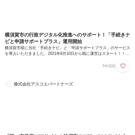
横須賀市の行政デジタル化推進へのサポート！「手続きナ
ビと申請サポートプラス」運用開始
横須賀市様に当社「手続きナビ」と「申請サポートプラス」のサービス
を導入いただきました。2021年8月10日から既に運営はスタート！！
「手続きナビ」は、引っ越しや結婚、出産といったライフイベントにと
もなう手続きや、子育て中の方が毎年行わなければならない手続きをパ
5年弱前
ソコンやスマートフォンで調べることができるサービスです。更に引っ
越し関連の手続きは、「申請サポートプラス」を利用し、ウェブフォー
ムに必要事項を入力することで市役所に来る前に、申請書類を作成する
株式会社アスコエパートナーズ
ことができます。市民の皆さんの生活情報をより分かりやすく便利に、
そして時短で使いやすく！申請に関しても、市民側に対しては入力項目
をシンプルに事...