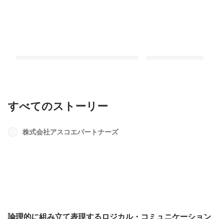
すべてのストーリー
東京都港区、最近話題の麻布台ヒルズ
MBTI研修で心の利き
を含めたオフィス周辺のお店とランチ
｜【研修】
株式会社アスコエパートナーズ
制度をご紹介。｜【職場環境】
最新順で表示
最新順で表示
論理的に組み立て表現するロジカル・コミュニケーション