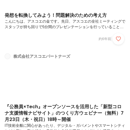
発想を転換してみよう！問題解決のための考え方
こんにちは、アスコエの金です。先日、アスコエの全社ミーティングで
スタッフが持ち回りで5分間のプレゼンテーションを行っていることを
ご紹介しました。今回はITチームの高岡が「ソリューションフォーカ
ス」という問題解決のための考え方について発表しましたので、その内
約6年前
容をお伝えしようと思います。何か課題や問題を抱えているときに、そ
れらを解決するために議論をすると思います。その際に、「その議論で
目的は果たせるのか？」と、問うてみることはありますか？一例をあげ
株式会社アスコエパートナーズ
ながら、高岡が説明をしました。イタリアのとある工場では、作業員が
安全メガネを着用しないことが問題となっていました。作業員たちに安
全メガネを着用させ...
『公務員×Tech』オープンソースを活用した「新型コロ
ナ支援情報ナビサイト」のつくり方ウェビナー（無料）7
月23日（木・祝日）18時～開催
IT技術全般に関心があったり、デジタル・ガバメントやスマートシティ