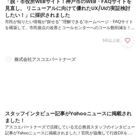
「脱・市役所WEBサイト！神戸市のWEB・FAQサイトを
見直し、 リニューアルに向けて優れたUX/UIの実証検討
したい！」に採択されました
市民が知りたい情報が“探せる” “理解できる”ホームぺージ・FAQサイト
を構築して、市民接点の改善とコールセンターへのコール数削減を！株
式会社アスコエパートナーズは 、スタートアップ企業と市職員が協働
して地域課題解決に取り組むUrban Innovation KOBEのプロジェクト
5年以上前
「脱・市役所WEBサイト！神戸市のWEB・FAQサイトを見直し、リニ
ューアルに向けて優れたUX/UIの実証検討したい！」に参画することに
なりましたことをお知らせいたします。１．背景 神戸市のWEBサイ
株式会社アスコエパートナーズ
トには約7万のページが存在し、FAQには6千件以上が登録され、情報
が溢れていて市民が見つけたい情報を“探しにくい...
スタッフインタビュー記事がYahooニュースに掲載され
ました！
アスコエパートナーズで活躍している元公務員スタッフのインタビュー
記事がYahooニュースに掲載されました！官民が協働して行政DXを推
進するうえで障壁となりうるもの、課題解決へのアイディアなどをお話