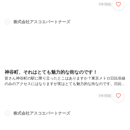
の共存。これまでの1年半以上の生活でだいぶそれぞれが確立してきた
5年弱前
かと思いますが、外出の機会も増えると思いますので、十分にお気をつ
けくださいね。我々、アスコエパートナーズにおきましても10月より
フルリモートワークから人数限定での出社を再開しました！私において
株式会社アスコエパートナーズ
も、なんと2カ月ぶりの会社！！いままでモニター越しにミーティング
をしていたスタッフとの久しぶりに顔を合わせた会話。。嬉しい反面な
んだか気恥ずかしくも...
神谷町、それはとても魅力的な街なのです！
皆さん神谷町の駅に降り立ったとこはありますか？東京メトロ日比谷線
のみのアクセスにはなりますが実はとても魅力的な街なのです。日比谷
線は東京名所どころを通過し、他線への乗り換えも便利！また神谷町駅
からは虎ノ門、六本木界隈、きょろきょろ探索しながら歩けちゃいま
5年弱前
す。そしてなにより、私が大好きで外せないのが東京タワー！！見上げ
るだけで、子供心に戻りワクワクしてしまいます。更に更に、仕事も楽
しみなのですが、それ以上に（笑）私が楽しみにしているのがランチタ
株式会社アスコエパートナーズ
イム！！神谷町は食の宝庫！！和洋折衷なんでもこい！！スイーツだっ
て選びきれない！！！あの行列のできる有名どころの大福だって神谷町
駅のすぐ近くにありま...