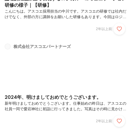
研修の様子｜【研修】
こんにちは。アスコエ採用担当の中川です。アスコエの研修では社内だ
けでなく、外部の方に講師をお願いした研修もあります。今回はロジカ
ル・コミュニケーション研修です。伝える内容や達成するゴールに対し
て、細分化し構造する方法・その構造したものを表現する仕方など、講
2年以上前
師に照屋様を迎え2日間トレーニングいただきました。研修の振り返り
とアスコエで大事にしている要点をご紹介します。多方面で使うロジカ
ルシンキングロジカルシンキングは代表の安井が自身で講師をするほ
株式会社アスコエパートナーズ
ど、大事にしていることです。なぜ大事かというと、自分の考えを整理
し、わかりやすく伝えることは業務を円滑にし、各所に関わる方々と良
好な関係を築くからで...
2024年、明けましておめでとうございます。
新年明けましておめでとうございます。仕事始めの昨日は、アスコエの
社員一同で愛宕神社に初詣に行ってきました。写真はその時に見かけ
た、だるま達。よく見ると大きいものや小さいもの、兎の顔のもの、色
や形がさまざまです。同じようで、似ているようで、全然違うんだよな
2年以上前
と愛らしい気持ちになりました。今年の言葉として、代表から「”自分