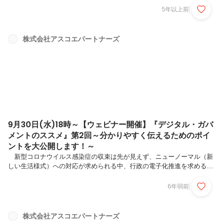
しています。ぜひご高覧ください！■Yahoo特集記事はこちら行政DXの
5年以上前
鍵は、現場公務員が効用を感じることーGOVテック企業アスコエの元
公務員にきく（上）行政DXはアジャイル開発と年度主義のせめぎあい
ーGOVテック企業アスコエの元公務員にきく（下）
株式会社アスコエパートナーズ
9月30日(水)18時～【ウェビナー開催】『デジタル・ガバ
メントのススメ』第2回～分かりやすく伝えるためのポイ
ントを大公開します！～
新型コロナウイルス感染症の収束は先が見えず、ニューノーマル（新
しい生活様式）への対応が求められる中、行政の電子化推進を求める声
はますます高まっています。 窓口混雑の緩和、住民の利便性向上、事
務業務の効率化・・・。国や地方自治体においてIT関連への対応は喫緊
6年弱前
の課題です。 そこで、アスコエは、『デジタル・ガバメントのスス
メ』第2回を開催することといたしました！ 今回は、“分かりやすく伝
えるためのポイント”を大公開します！ 行政サービスデータベース
株式会社アスコエパートナーズ