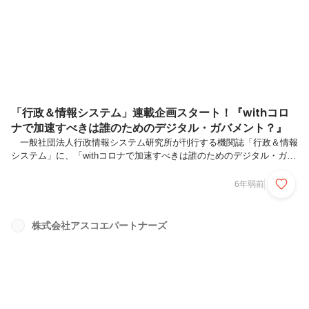
『ユニバーサルメニュー』を中心にしたこれまでの取り組み施策の事例
を交えながら、 「伝える」から「伝わる」へと変わる、分かりやすい
情報発信の秘訣や ...
「行政＆情報システム」連載企画スタート！『withコロ
ナで加速すべきは誰のためのデジタル・ガバメント？』
一般社団法人行政情報システム研究所が刊行する機関誌「行政＆情報
システム」に、「withコロナで加速すべきは誰のためのデジタル・ガバ
メント？」と題した連載寄稿企画がスタートしました！ 連載の第1回
は「電子申請だけでは実現しないUX：利用者体験の向上に向けて」と
6年弱前
いうテーマで、弊社取締役の荒尾とリサーチャーの鈴木が共同で寄稿し
ました。 ☆ 記事はオンラインで購入することができます8月26日
（水）には、無料ウェビナー『デジタル・ガバメントのススメ～既存の
株式会社アスコエパートナーズ
申請をデジタル化する際におさえておきたいポイントを大公開！』を開
催します！！ もはやどの自治体でも不可欠な取り組みになりつつある
「電子申請」...