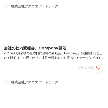
の強み”を活かして、”さらに前に”進もう」という話がありました。一人
一人の強みや会社の強みに立ち返り研鑽していこうという指針です。ド
株式会社アスコエパートナーズ
ラッガーの名言である「人が成果を出すのは強みによってのみである」
に基づいているもので、弱みを改善するよりも強みに集中し伸ばすこと
の方が効率良く、...
当社の社内親睦会、Company開催！
2021年11月最後の金曜日に当社の親睦会「Company」が開催されまし
た！以前は、お店をかりて社員全員参加でお酒あり！ゲームなどのイベ
ントあり！の楽しい会でしたが新型コロナの影響もあり、Compayもオ
ンラインへ！！緊急事態宣言も明け、この10月から制限付き出勤を始
4年以上前
めた当社は今回、出社メンバーと在宅メンバー入り混じる初の混合
Companyとなりました。オンラインでは、オンラインならではの楽し
みもあり、全員が参加できるゲームが交流を図る最近のメインイベント
株式会社アスコエパートナーズ
になりました！チーム制の心理合戦。真剣な者、それを惑わす者、ちゃ
ちゃを入れる者、会が進みお酒も進むごとに、社員の裏のパーソナリテ
ィも...