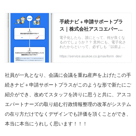
手続ナビ + 申請サポートプラ
ス｜株式会社アスコエパート
ナーズ
電子化したら、誰にとって、何が良くな
るのでしょうか？？ 意外にも、電子化さ
れたからといって、必ずしも「以前より
良くなった」とは言えない現状も見えて
きます。 行政手続きを電子化するための
https://service.asukoe.co.jp/naviform_dev/
取り組みが進んでいますが、 ・ 電子化
されても、データが間違っていたので、
書類を受け付けられなかった ・ 何を書
いたら良いか分からず、電話で問い合わ
社員が一丸となり、会議に会議を重ね産声を上げたこの手
せた ・ ...
続きナビ＋申請サポートプラスがこのような形で新たにご
紹介ができ、改めてスタッフを誇りに思うと共に、アスコ
エパートナーズの取り組む行政情報整理の改革がシステム
の在り方だけでなくデザインでも評価を頂くことができ、
本当に本当にうれしく思います！！！