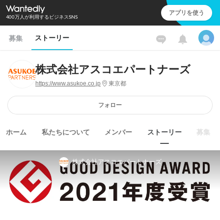
アプリを使う
400万人が利用するビジネスSNS
ストーリー
募集
株式会社アスコエパートナーズ
https://www.asukoe.co.jp
東京都
フォロー
ホーム
私たちについて
メンバー
ストーリー
募集
株式会社アスコエパートナーズ