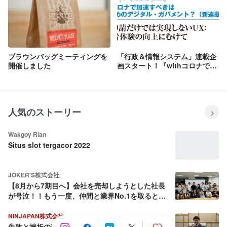
ブラウンバッグミーティングを
「行政＆情報システム」連載企
開催しました
画スタート！『withコロナで加
速すべきは誰のためのデジタ
ル・ガバメント？』
人気のストーリー
Wakgoy Rian
Situs slot tergacor 2022
JOKER'S株式会社
【8月から7期目へ】会社を売却しようとした社長
が号泣！！もう一度、仲間と業界No.1を取ると決
めた話
NINJAPAN株式会社
失敗と挫折の連続から這い上がり続ける壮絶な人