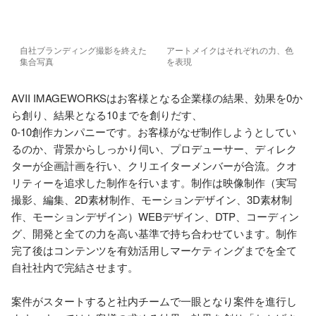
自社ブランディング撮影を終えた
アートメイクはそれぞれの力、色
集合写真
を表現
AVII IMAGEWORKSはお客様となる企業様の結果、効果を0か
ら創り、結果となる10までを創りだす、

0-10創作カンパニーです。お客様がなぜ制作しようとしてい
るのか、背景からしっかり伺い、プロデューサー、ディレク
ターが企画計画を行い、クリエイターメンバーが合流。クオ
リティーを追求した制作を行います。制作は映像制作（実写
撮影、編集、2D素材制作、モーションデザイン、3D素材制
作、モーションデザイン）WEBデザイン、DTP、コーディン
グ、開発と全ての力を高い基準で持ち合わせています。制作
完了後はコンテンツを有効活用しマーケティングまでを全て
自社社内で完結させます。

案件がスタートすると社内チームで一眼となり案件を進行し