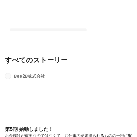
すべてのストーリー
第5期 始動しました！
Bee2B株式会社
最新順で表示
第5期 始動しました！
お金儲けが重要なのではなくて、お仕事の結果得られるものの一部に収