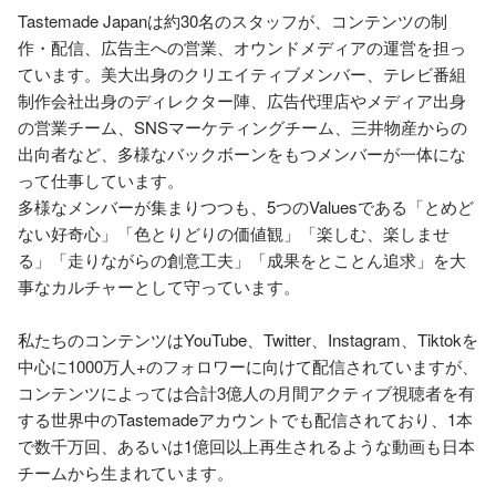
Tastemade Japanは約30名のスタッフが、コンテンツの制
作・配信、広告主への営業、オウンドメディアの運営を担っ
ています。美大出身のクリエイティブメンバー、テレビ番組
制作会社出身のディレクター陣、広告代理店やメディア出身
の営業チーム、SNSマーケティングチーム、三井物産からの
出向者など、多様なバックボーンをもつメンバーが一体にな
って仕事しています。

多様なメンバーが集まりつつも、5つのValuesである「とめど
ない好奇心」「色とりどりの価値観」「楽しむ、楽しませ
る」「走りながらの創意工夫」「成果をとことん追求」を大
事なカルチャーとして守っています。

私たちのコンテンツはYouTube、Twitter、Instagram、Tiktokを
中心に1000万人+のフォロワーに向けて配信されていますが、
コンテンツによっては合計3億人の月間アクティブ視聴者を有
する世界中のTastemadeアカウントでも配信されており、1本
で数千万回、あるいは1億回以上再生されるような動画も日本
チームから生まれています。
