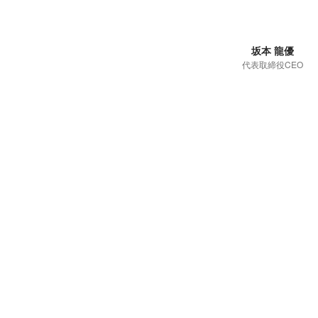
坂本 龍優
代表取締役CEO