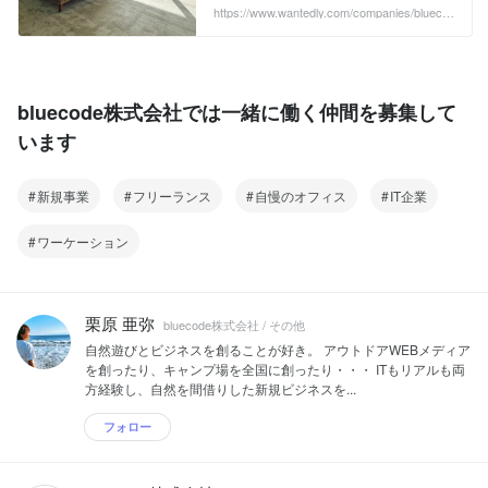
あります。目の前に広がる材木座海岸
https://www.wantedly.com/companies/blueco
de/post_articles/402844
は、夏目漱石の「こころ」の舞台にもな
ったんですよ🌊 鎌倉オフィスの特徴は、
なんといっても、このオーシャンビュ
ー！会議室からもご覧の景色。左手には
逗子マリーナ、天気が良いと、富士山を
bluecode株式会社では一緒に働く仲間を募集して
見ることも出来ます。 ...
います
新規事業
フリーランス
自慢のオフィス
IT企業
ワーケーション
栗原 亜弥
bluecode株式会社 / その他
自然遊びとビジネスを創ることが好き。 アウトドアWEBメディア
を創ったり、キャンプ場を全国に創ったり・・・ ITもリアルも両
方経験し、自然を間借りした新規ビジネスを...
フォロー