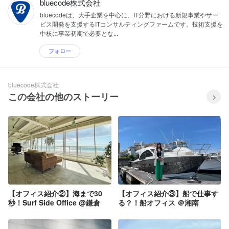
bluecode株式会社
bluecodeは、大手企業を中心に、IT分野における新規事業やサー
ビス開発を支援するITコンサルティングファームです。技術支援を
中核に事業初期で必要とな...
フォロー
bluecode株式会社
この会社の他のストーリー
【オフィス紹介②】海まで30
【オフィス紹介③】船で仕事す
秒！Surf Side Office @鎌倉
る？！船オフィス ＠湘南