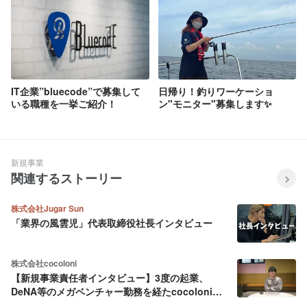
IT企業”bluecode”で募集して
日帰り！釣りワーケーショ
いる職種を一挙ご紹介！
ン"モニター"募集します✨
新規事業
関連するストーリー
株式会社Jugar Sun
「業界の風雲児」代表取締役社長インタビュー
株式会社cocoloni
【新規事業責任者インタビュー】3度の起業、
DeNA等のメガベンチャー勤務を経たcocoloni新
規事業責任者 金谷が、“学生インターン部隊”を立