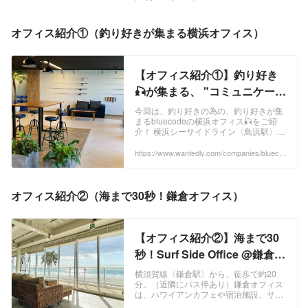
オフィス紹介①（釣り好きが集まる横浜オフィス）
【オフィス紹介①】釣り好き
🎣が集まる、 "コミュニケーシ
ョンオフィス" @横浜 |
今回は、釣り好きの為の、釣り好きが集
まるbluecodeの横浜オフィス🎣をご紹
bluecode株式会社
介！ 横浜シーサイドライン〈鳥浜駅〉か
ら、徒歩で約7分。横浜オフィスは、ア
ジア最大級のマリーナ「横浜ベイサイド
https://www.wantedly.com/companies/blueco
de/post_articles/402543
マリーナ」内にあります。（なんと、約
1400艇も係留できるんですって！🚢）
赤い建物の4階が、横浜オフィス。建物
の目の前には、イタリア製の大型豪華ク
オフィス紹介②（海まで30秒！鎌倉オフィス）
ルーザーが停泊していることもあるんで
すよ🚢 ...
【オフィス紹介②】海まで30
秒！Surf Side Office @鎌倉 |
bluecode株式会社
横須賀線〈鎌倉駅〉から、徒歩で約20
分。（近隣にバス停あり）鎌倉オフィス
は、ハワイアンカフェや宿泊施設、サー
フショップ等が入る材木座テラス2階に