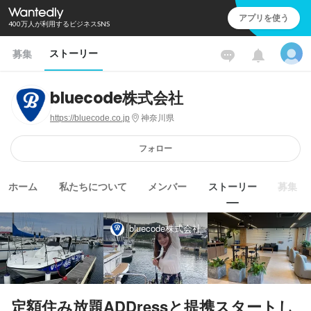
アプリを使う
400万人が利用するビジネスSNS
ストーリー
募集
bluecode株式会社
https://bluecode.co.jp
神奈川県
フォロー
ホーム
私たちについて
メンバー
ストーリー
募集
bluecode株式会社
定額住み放題ADDressと提携スタートし