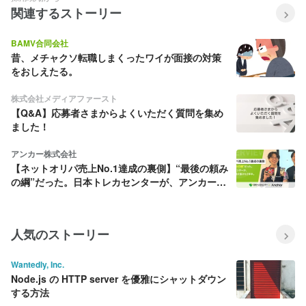
関連するストーリー
BAMV合同会社
昔、メチャクソ転職しまくったワイが面接の対策
をおしえたる。
株式会社メディアファースト
【Q&A】応募者さまからよくいただく質問を集め
ました！
アンカー株式会社
【ネットオリパ売上No.1達成の裏側】“最後の頼み
の綱”だった。日本トレカセンターが、アンカーと
駆け抜けた2年半。
人気のストーリー
Wantedly, Inc.
Node.js の HTTP server を優雅にシャットダウン
する方法