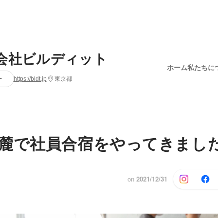
会社ビルディット
ホーム
私たちに
ー
https://bldt.jp
東京都
麓で社員合宿をやってきまし
on
2021/12/31