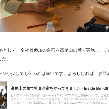
事納めとして、全社員参加の合宿を高尾山の麓で実施し、
した。
ージが少しでも伝われば幸いです。よろしければ、お読
高尾山の麓で社員合宿をやってきました - Inside BuildIt
ビルディット代表の富田(@tmtysk)です。2021年の仕事納めとして、全
きました。そのことについて書きます。 弊社は2020年の3月末よりフル
ていますが、それ以来私は、日々の社内コミュニケーションが機能的にな
っていました。 ...