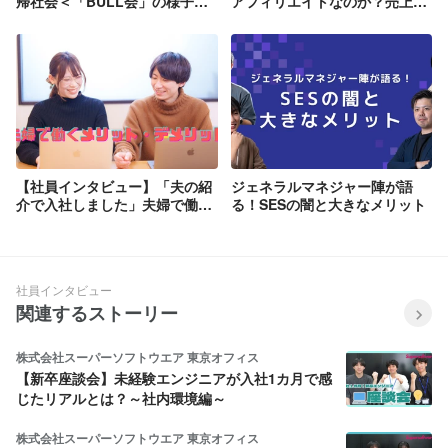
帰社会＜「BULL会」の様子を
アフィリエイトなのか？売上
レポート＞
300億に向けたクライアントフ
ァーストの戦略
【社員インタビュー】「夫の紹
ジェネラルマネジャー陣が語
介で入社しました」夫婦で働く
る！SESの闇と大きなメリット
メリット・デメリットとは
社員インタビュー
関連するストーリー
株式会社スーパーソフトウエア 東京オフィス
【新卒座談会】未経験エンジニアが入社1カ月で感
じたリアルとは？～社内環境編～
株式会社スーパーソフトウエア 東京オフィス