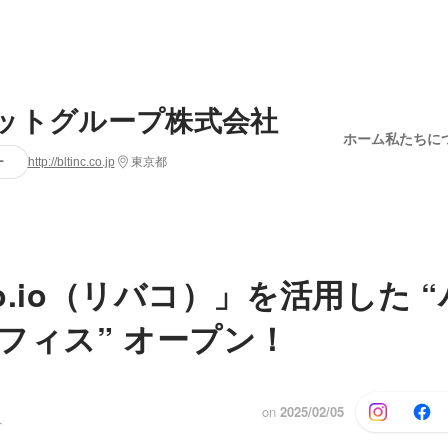
ットグループ株式会社
ホーム
私たちに
ー
http://bltinc.co.jp
東京都
ko.io（リバコ）」を活用した 
フィス” オープン！
on
2025/02/05
ト