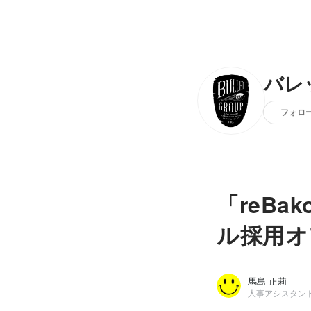
バレ
フォロ
「reBa
ル採用オ
馬島 正莉
人事アシスタン