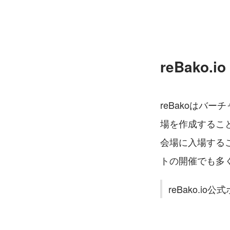
reBako
reBakoはバ
場を作成するこ
会場に入場する
トの開催でも多
reBako.io公式