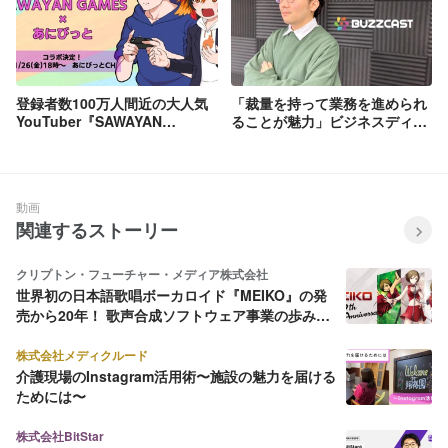
登録者数100万人間近の大人気
「裁量を持って業務を進められ
YouTuber『SAWAYAN
ることが魅力」ビジネスディレ
GAMES』とのコラボが決定！
クター小西君インタビュー
有閑喫茶あにまーれ出演アニメ
『奇想天外あにびっと！』で11
月26日（金）18時にアニメ化し
動画
て登場
関連するストーリー
クリプトン・フューチャー・メディア株式会社
世界初の日本語歌唱ボーカロイド『MEIKO』の発
売から20年！ 歌声合成ソフトウェア事業の歩みを
振り返ってみた
株式会社メディクルード
介護現場のInstagram活用術〜施設の魅力を届ける
ためには〜
株式会社BitStar