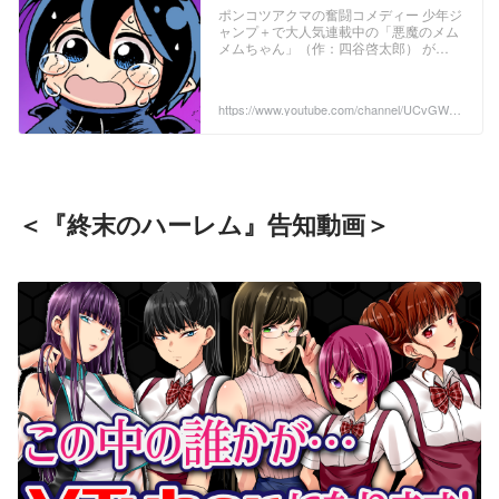
ポンコツアクマの奮闘コメディー 少年ジ
ャンプ＋で大人気連載中の「悪魔のメム
メムちゃん」（作：四谷啓太郎） が
VTuberデビュー！ 悪魔のメムメムちゃ
ん 試し読み・最新話はコチラから
https://shonenjumpplus.com/episode/10
https://www.youtube.com/channel/UCvGW3N
833497643049550195 コミックス 好
YU2kokJZcS4wVvk6g
評発...
＜『終末のハーレム』告知動画＞