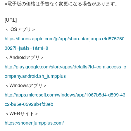
※電子版の価格は予告なく変更になる場合があります。
[URL] 
＜iOSアプリ＞
https://itunes.apple.com/jp/app/shao-nianjanpu+/id875750
302?l=ja&ls=1&mt=8
＜Androidアプリ＞
http://play.google.com/store/apps/details?id=com.access_c
ompany.android.sh_jumpplus
＜Windowsアプリ＞
http://apps.microsoft.com/windows/app/1067b5d4-d599-43
c2-b95e-05928b4fd3eb
＜WEBサイト＞
https://shonenjumpplus.com/