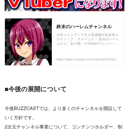
終末のハーレムチャンネル
少年ジャンプ＋で大人気連載中近未来エ
ロティック・サスペンス！ 終末のハーレ
ムから「あの娘」がVtuberデビュー！ 終
末のハーレムの試し読み・最新話はコチ
ラから！
https://shonenjumpplus.com/episode/10
https://www.youtube.com/channel/UCbYaskS
833497643049550172 終末のハーレム
NbVOFT5QBDN6AW1w
公式サイト http:/...
■今後の展開について
今後BUZZCASTでは、より多くのチャンネルを開設して
いく方針です。
2次元チャンネル事業について、コンテンツホルダー、制