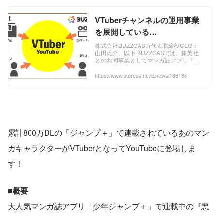
VTuberチャンネルの運用事業
を展開している
『BUZZCAST』集英社と協業
株式会社BUZZCAST(代表取締役CEO：
山田雄介、以下 BUZZCAST)は、集英社
で「少年ジャンプ＋」キャラ
との共同事業としてマンガ誌アプリ「少
クターをVTuber化
年ジャンプ＋」で連載中の作品のキャラ
クターをVTuber化する事業をリリース...
https://www.atpress.ne.jp/news/166166
累計800万DLの「ジャンプ＋」で連載されているあのマン
ガキャラクターがVTuberとなってYouTubeに登場しま
す！
■概要
大人気マンガ誌アプリ「少年ジャンプ＋」で連載中の『悪