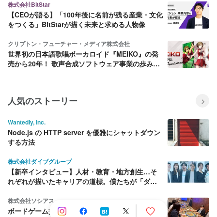
株式会社BitStar
【CEOが語る】「100年後に名前が残る産業・文化
をつくる」BitStarが描く未来と求める人物像
クリプトン・フューチャー・メディア株式会社
世界初の日本語歌唱ボーカロイド『MEIKO』の発
売から20年！ 歌声合成ソフトウェア事業の歩みを
振り返ってみた
人気のストーリー
Wantedly, Inc.
Node.js の HTTP server を優雅にシャットダウン
する方法
株式会社ダイブグループ
【新卒インタビュー】人材・教育・地方創生…そ
れぞれが描いたキャリアの道標。僕たちが「ダイ
ブ」を選んだ理由
株式会社ソシアス
ボードゲーム交流会