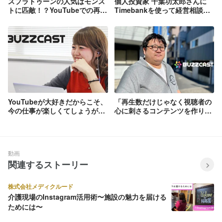
スプラトゥーンの人気はモンス
個人投資家 千葉功太郎さんに
トに匹敵！？YouTubeでの再生
Timebankを使って経営相談！
数調べてみた
気付きしかない20分でした
YouTubeが大好きだからこそ、
「再生数だけじゃなく視聴者の
今の仕事が楽しくてしょうがな
心に刺さるコンテンツを作りた
い。
い」クリエイティブディレクタ
ー渡邊くんの話
動画
関連するストーリー
株式会社メディクルード
介護現場のInstagram活用術〜施設の魅力を届ける
ためには〜