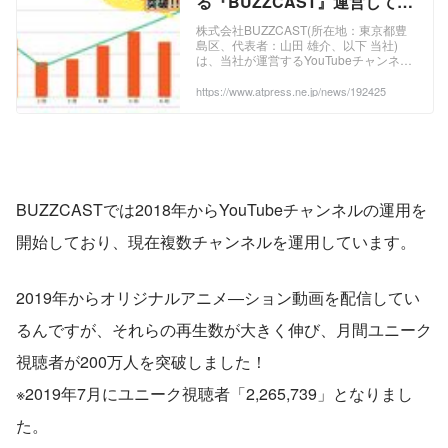
る『BUZZCAST』運営してい
るチャンネルの月間ユニーク
株式会社BUZZCAST(所在地：東京都豊
島区、代表者：山田 雄介、以下 当社)
視聴者数が200万を突破 前年
は、当社が運営するYouTubeチャンネル
同月比395％の成長を達成
において、月間ユニーク視聴者数が200
万を突破した事をご報告いたします。
https://www.atpress.ne.jp/news/192425
BUZZCASTでは、2018年からYouTube
チャンネルの運用を開始しており、現在
複数チャンネルを運営しております。 本
年よりオリジナルアニメーション動画の
配信をした結果、チャンネル大きく成長
し前年同月比395％成長いたしました。
今後もアニメ動画の配信を強化し、事業
BUZZCASTでは2018年からYouTubeチャンネルの運用を
拡大に努めてまいります。 ※ユニーク視
聴者
開始しており、現在複数チャンネルを運用しています。
2019年からオリジナルアニメ―ション動画を配信してい
るんですが、それらの再生数が大きく伸び、月間ユニーク
視聴者が200万人を突破しました！
※2019年7月にユニーク視聴者「2,265,739」となりまし
た。