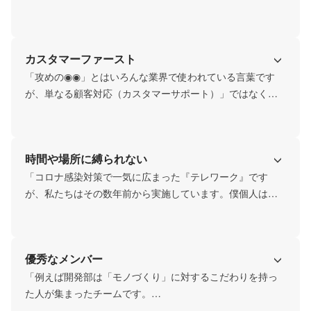
今は40人の規模ですからね。要するに、いろいろなプロジ
ェクトの話が耳に入ってくるので、これはこっちのサービ
スに使えそうだ、仕事の進め方やコミュニケーション方法
カスタマーファースト
で学ぶことが多いです。それで日頃から他部署の社員と関
わると開発言語がどうとかプログラムがどうだとか、スキ
「攻めの◉◉」とはいろんな業界で使われている言葉です
ル云々だけではないところで良い影響を受けるものも確か
が、単なる顧客対応（カスタマーサポート）」ではなく、
なんです」
ユーザー様を成功に導く「攻めのカスタマーサクセス」で
ありたいと思い、後者のチーム名を名乗っています。100％
自社でサービスを開発・展開していることに誇りを持って
時間や場所に縛られない
いますが、お客様にとっては私たちのサービスも他社のサ
ービスも違いがわからない。つまり差別化できるところと
「コロナ感染対策で一気に広まった『テレワーク』です
いうと結局のところ製品サポートの対応の良し悪しやそれ
が、私たちはその数年前から実施しています。僕個人は各
によって得られる「信頼関係」ではないかと思っていま
地を飛び回る営業部としてですが、開発部やマーケティン
す」
グ部員も週に何回かテレワークをできるカルチャーです。
社員個人が信頼しあって業務に取り組んでいるので、結果
優秀なメンバー
やフィードバックは出社日かWeb会議で。僕もおかげで自
宅で子どもの面倒をみながら短時間集中で仕事に取り組ん
「例えば開発部は「モノづくり」に対するこだわりを持っ
でいます。どうしても集中したい時は、近くの喫茶店にい
た人が集まったチームです。

くこともありますが（笑）」（
まず第一に、「開発ってこうあるべきだよね」と、開発者