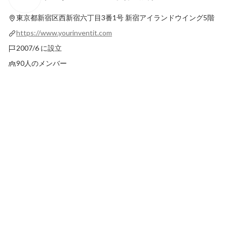
に？ 高橋が語るインヴェンティット入社の
点に。 インヴェンテ
理由と2年間の成長
文教市場での挑戦とは
東京都新宿区西新宿六丁目3番1号
新宿アイランドウイング5階
最新順で表示
最新順で表示
https://www.yourinventit.com
2007/6 に設立
90人のメンバー