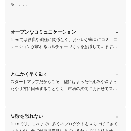
る」。

お客様を中心に意思決定をおこない、常にお客様にとって
のNo.1を目指し続けます。

そのために、一人ひとりがお客様のことを考えて主体的に
オープンなコミュニケーション
行動できる環境づくりを大事にしています。
jinjerでは役職や職種に関係なく、お互いが率直にコミュニ
ケーションが取れるカルチャーづくりを意識しています。
細かい頻度での1on1の実施、部署を超えたランチ会を開
催、横断でのプロジェクト発足など、縦横の連携がしやす
いチームとなっています。
とにかく早く動く
スタートアップだからこそ、型にはまった仕組みや決まっ
たやり方に固執することなく、市場の変化にあわせてスピ
ーディに最適解を模索し続けています。

必要なことであれば、とにかく動いて、動きながら正解を
つくりに行く。jinjerではスピード感のある意思決定を意識
失敗を恐れない
して日々業務にあたっています。
jinjerでは、これまでに多くのプロダクトを立ち上げてきて
いますが、全てが順風満帆にきているわけではありませ