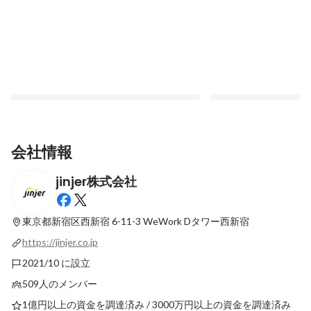
会社情報
jinjer株式会社
#入社エントリ｜文系出身の元小学校教員
IT企業の代表がなぜjin
がエンジニアに！IT技術を通して"人の手助
ジョインした背景や入
け"を本気でやりたい。
みた
東京都新宿区西新宿 6-11-3
WeWork Dタワー西新宿
最新順で表示
固定された投稿
https://jinjer.co.jp
2021/10 に設立
509人のメンバー
1億円以上の資金を調達済み / 3000万円以上の資金を調達済み