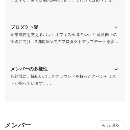
ん。多くのチャレンジと失敗を積み重ねてきたからこそ現
在があり、jinjerは前向きな挑戦を歓迎します。

今後も新しい事業・プロダクトをローンチしていく予定で
プロダクト愛
企業成長を支えるバックオフィス全域のDX・生産性向上の
実現に向け、2週間単位でのプロダクトアップデートを繰り
返してきており、開発の手を止めることなくサービス向上
を追求し続けています。

社内では、毎月プロダクトの勉強会を実施したり、毎年
メンバーの多様性
「周年キャンペーン」を企画するなど、関わるメンバー全
員がプロダクトを大切にしています。

各領域に、幅広いバックグラウンドを持ったスペシャリス
トが揃っています。

有名企業の出身者だけでなく、業界・職種未経験から転職
された方も数多く在籍しており、多様な価値観のもと、お
互いの個性を尊重しながら業務にあたることができ、幅広
い知識・スキルを身につけることができます。
メンバー
もっと見る