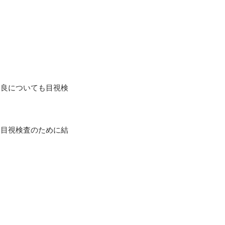
不良についても目視検
た目視検査のために結