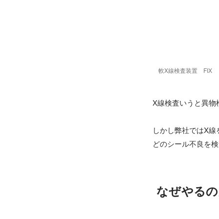
軟X線検査装置　FIX
X線検査いうと異物
しかし弊社ではX線
どのシール不良を検
なぜやるの