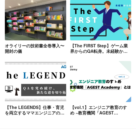
オライリーの技術書全巻導入〜
【The FIRST Step】ゲーム業
開封の儀
界からのQA転身。未経験から
飛び込んだQAの世界で感じた
成長とは？
【The LEGENDS】仕事・育児
【vol.1】エンジニア教育のすゝ
を両立するママエンジニアの奮
め ~教育機関「AGEST
闘記。ライフワークバランスを
Academy」とは？~
保つために必要な環境と秘訣と
は？