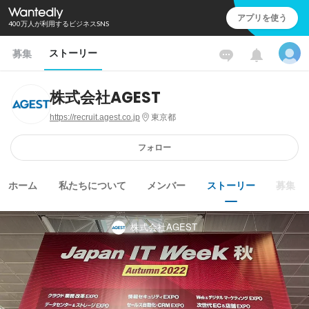
アプリを使う
400万人が利用するビジネスSNS
ストーリー
募集
株式会社AGEST
https://recruit.agest.co.jp
東京都
フォロー
ホーム
私たちについて
メンバー
ストーリー
募集
株式会社AGEST