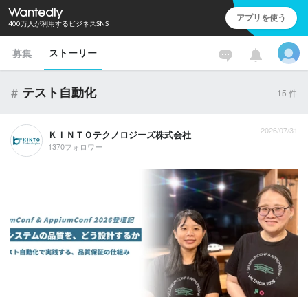
アプリを使う
400万人が利用するビジネスSNS
ストーリー
募集
#
テスト自動化
15
件
2026/07/31
ＫＩＮＴＯテクノロジーズ株式会社
1370フォロワー