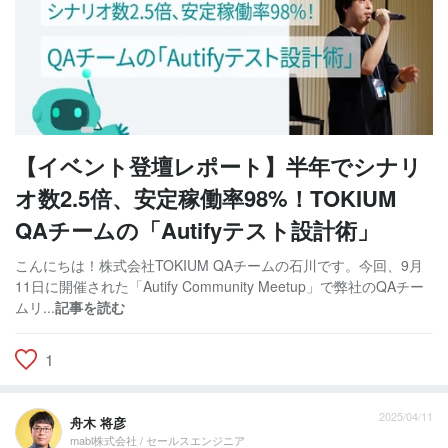
【イベント登壇レポート】半年でシナリ
オ数2.5倍、安定稼働率98%！TOKIUM
QAチームの「Autifyテスト設計術」
こんにちは！株式会社TOKIUM QAチームの石川です。今回、9月
11日に開催された「Autify Community Meetup」で弊社のQAチー
ムリ...
記事を読む
1
2025/04/11
舟木 将彦
mabl株式会社 / セールスエンジニア