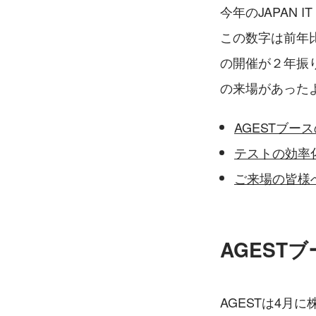
今年のJAPAN 
この数字は前年
の開催が２年振
の来場があった
AGESTブー
テストの効率
ご来場の皆様
AGEST
AGESTは4月