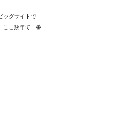
ビッグサイトで
、ここ数年で一番
。