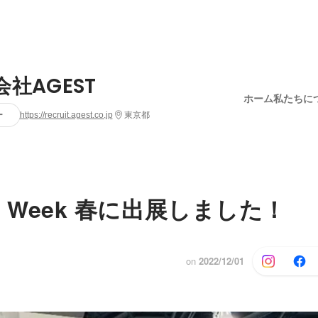
社AGEST
ホーム
私たちに
ー
https://recruit.agest.co.jp
東京都
 IT Week 春に出展しました！
on
2022/12/01