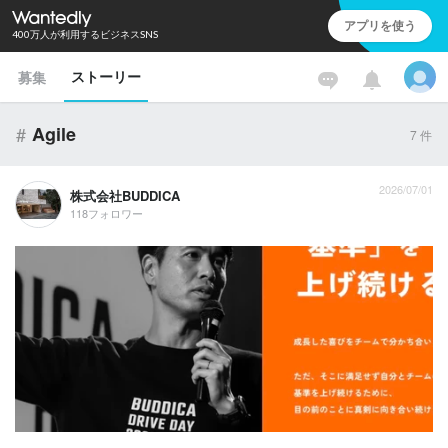
アプリを使う
400万人が利用するビジネスSNS
ストーリー
募集
#
Agile
7
件
2026/07/01
株式会社BUDDICA
118フォロワー