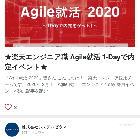
★楽天エンジニア職 Agile就活 1-Dayで内
定イベント★
『Agile就活 2020』皆さん こんにちは！！楽天エンジニア採用チ
ームです。2020年 2月！ Agile 就活 エンジニア１day 採用イベ
ントが始...
記事を読む
3
2019/05/09
株式会社システムゼウス
378フォロワー