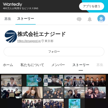
アプリを使う
400万人が利用するビジネスSNS
ストーリー
募集
株式会社エナジード
https://enageed.jp
東京都
フォロー
ホーム
私たちについて
メンバー
ストーリー
募集
株式会社エナジード