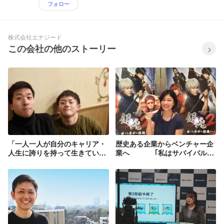
フォロー
株式会社エナジード
この会社の他のストーリー
「一人一人が自分のキャリア・
歴史ある企業からベンチャー企
人生に誇りを持って生きていけ
業へ ｢私はサバイバルで
る社会を実現したい」＿新卒特
きる｣精神で飛び込む！！【中
集VOL.1
途インタビューVol.１】