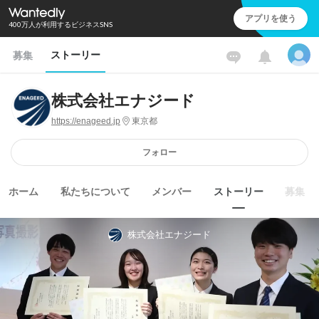
アプリを使う
400万人が利用するビジネスSNS
ストーリー
募集
株式会社エナジード
https://enageed.jp
東京都
フォロー
ホーム
私たちについて
メンバー
ストーリー
募集
株式会社エナジード