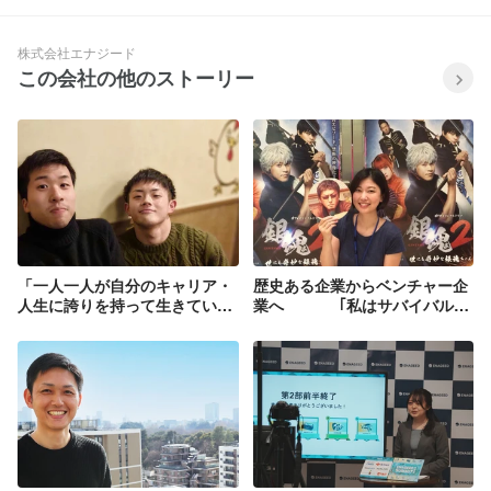
株式会社エナジード
この会社の他のストーリー
「一人一人が自分のキャリア・
歴史ある企業からベンチャー企
人生に誇りを持って生きていけ
業へ ｢私はサバイバルで
る社会を実現したい」＿新卒特
きる｣精神で飛び込む！！【中
集VOL.1
途インタビューVol.１】