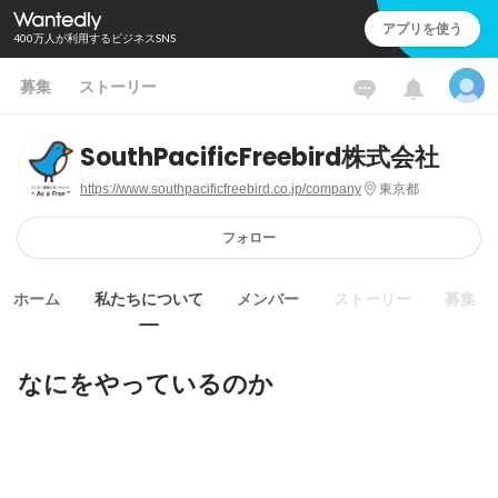
アプリを使う
400万人が利用するビジネスSNS
募集
ストーリー
SouthPacificFreebird株式会社
https://www.southpacificfreebird.co.jp/company
東京都
フォロー
ホーム
私たちについて
メンバー
ストーリー
募集
なにをやっているのか