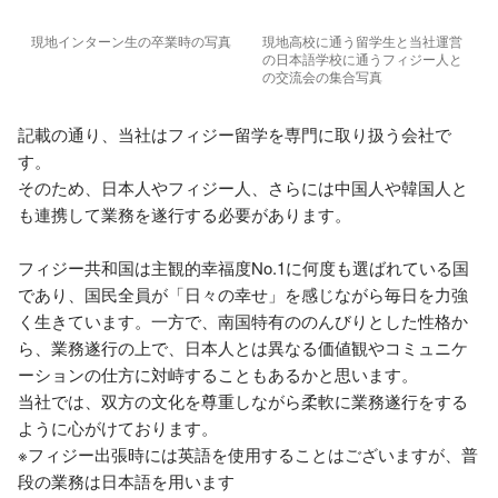
現地インターン生の卒業時の写真
現地高校に通う留学生と当社運営
の日本語学校に通うフィジー人と
の交流会の集合写真
記載の通り、当社はフィジー留学を専門に取り扱う会社で
す。

そのため、日本人やフィジー人、さらには中国人や韓国人と
も連携して業務を遂行する必要があります。

フィジー共和国は主観的幸福度No.1に何度も選ばれている国
であり、国民全員が「日々の幸せ」を感じながら毎日を力強
く生きています。一方で、南国特有ののんびりとした性格か
ら、業務遂行の上で、日本人とは異なる価値観やコミュニケ
ーションの仕方に対峙することもあるかと思います。

当社では、双方の文化を尊重しながら柔軟に業務遂行をする
ように心がけております。

※フィジー出張時には英語を使用することはございますが、普
段の業務は日本語を用います