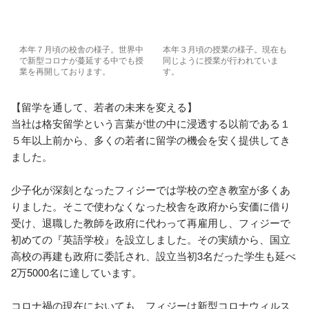
本年７月頃の校舎の様子。世界中
本年３月頃の授業の様子。現在も
で新型コロナが蔓延する中でも授
同じように授業が行われていま
業を再開しております。
す。
【留学を通して、若者の未来を変える】

当社は格安留学という言葉が世の中に浸透する以前である１
５年以上前から、多くの若者に留学の機会を安く提供してき
ました。

少子化が深刻となったフィジーでは学校の空き教室が多くあ
りました。そこで使わなくなった校舎を政府から安価に借り
受け、退職した教師を政府に代わって再雇用し、フィジーで
初めての『英語学校』を設立しました。その実績から、国立
高校の再建も政府に委託され、設立当初3名だった学生も延べ
2万5000名に達しています。

コロナ禍の現在においても、フィジーは新型コロナウィルス