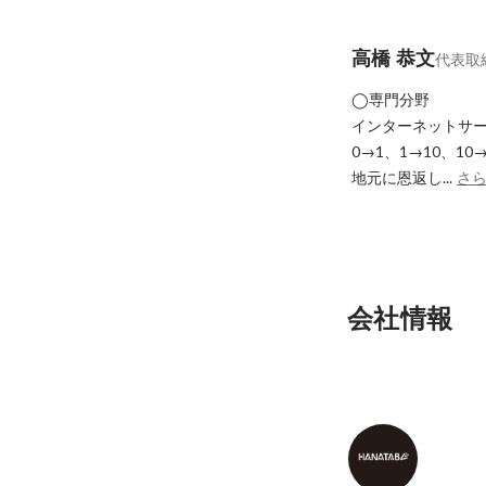
高橋 恭文
代表取
◯専門分野

インターネットサービ
0→1、1→10、1
地元に恩返し...
さ
会社情報