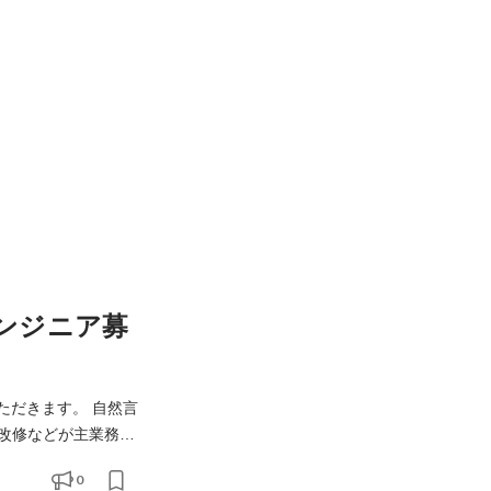
エンジニア募
きます。 自然言
改修などが主業務で
0