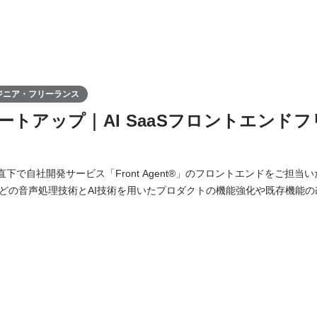
ジニア・フリーランス
ートアップ｜AI SaaSフロントエンド
O直下で自社開発サービス「Front Agent®」のフロントエンドをご担当いただ
どの音声処理技術とAI技術を用いたプロダクトの機能強化や既存機能の
「Front Agent」の新機能開発や既存機能のフロントサ