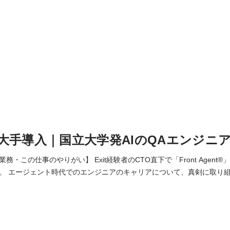
大手導入｜国立大学発AIのQAエンジニ
・この仕事のやりがい】 Exit経験者のCTO直下で「Front Agent
。 エージェント時代でのエンジニアのキャリアについて、真剣に取り
。 自然言語処理・音声認識などのAI技術を用いたプロダクトの品質保
APIやインフラ基盤を含むSaaS プロダクトの品質を、開発の一連のフ