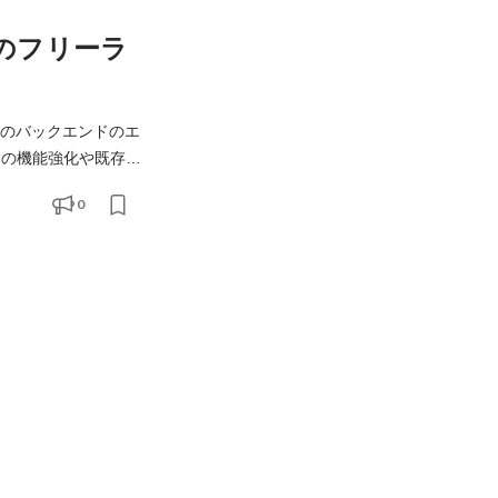
ドのフリーラ
®」のバックエンドのエ
トの機能強化や既存機
開発の一連のフェーズ
0