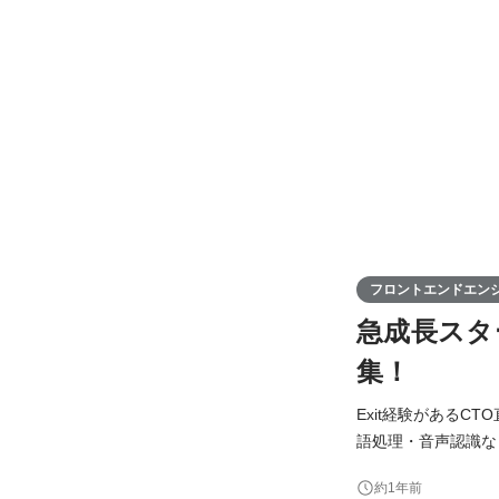
フロントエンドエン
急成長スタ
集！
Exit経験があるCT
語処理・音声認識な
す。 積極性を重視しておりバックエンドやマネジメントなど、その他の領域にも取り組める体制が整っていま
約1年前
す。 【職務詳細】 「Front Agent」の新機能開発や既存機能のフロントサイド改修をご担当いただきます。 具体