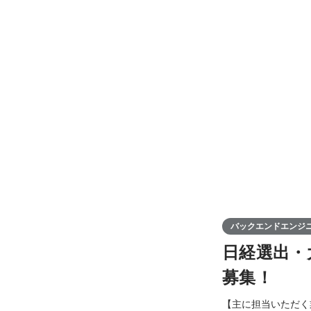
バックエンドエンジ
日経選出・
募集！
【主に担当いただく業