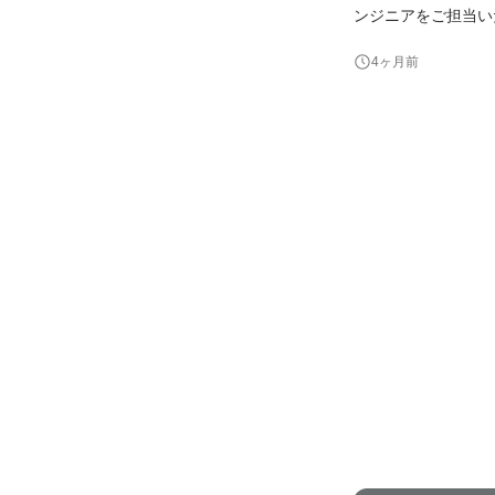
ンジニアをご担当い
環境で成長すること
4ヶ月前
能の改修などが主業
に関わっ