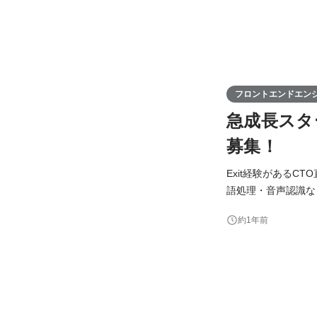
フロントエンドエン
急成長スタ
募集！
Exit経験があるCT
語処理・音声認識な
す。 積極性を重視しておりバックエンドやインフラなど、その他の領域にも取り組める体制が整っています。
約1年前
長期で継続できる方を募集しております。 【職務詳細】 
イド