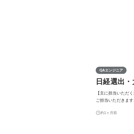
QAエンジニア
日経選出・
【主に担当いただく業務
ご担当いただきます
することができます
約1ヶ月前
化が主業務です。 
ていただきま