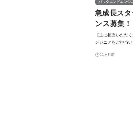
バックエンドエンジ
急成長スタ
ンス募集！
【主に担当いただく業
ンジニアをご担当い
能の改修などが主業
11ヶ月前
に関わっていただきます。 【具体的な業務】 - 開発業務：実装・テストコー
【ご応募い