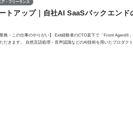
ニア・フリーランス
ートアップ｜自社AI SaaSバックエン
務・この仕事のやりがい】 Exit経験者のCTO直下で「Front Agent
ただきます。 自然言語処理・音声認識などのAI技術を用いたプロダク
務です。 APIやインフラ基盤の設計・開発・運用のSaaS プロダクト
ド・レビュー・検証・リリース