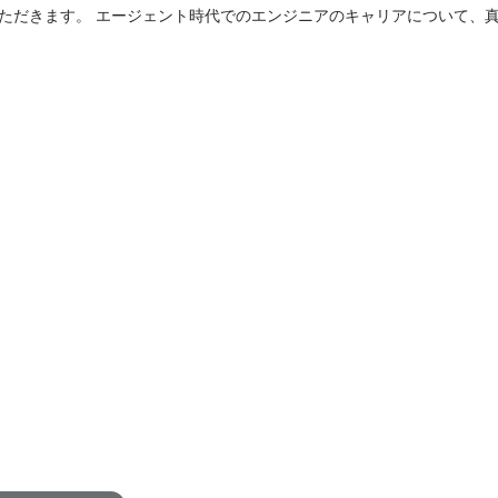
ただきます。 エージェント時代でのエンジニアのキャリアについて、
ができます。 自然言語処理・音声認識などのAI技術を用いたプロダク
務です。 APIやインフラ基盤の設計・開発・運用のSaaS プロダクト