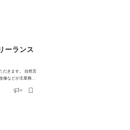
フリーランス
きます。 自然言
改修などが主業務で
0