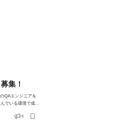
ア募集！
®」のQAエンジニアを
組んでいる環境で成長
証・テスト設計・自動
0
ェーズを通じて担保し