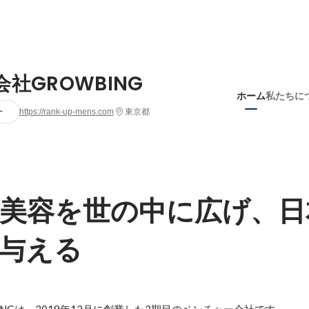
会社GROWBING
ホーム
私たちに
ー
https://rank-up-mens.com
東京都
美容を世の中に広げ、日
与える