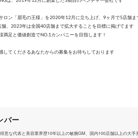
INGは、2019年12月に創業した3期目のベンチャー会社です

ロン「眉毛の王様」を2020年12月に立ち上げ、9ヶ月で5店舗ま
5店舗、2023年は全国40店舗まで拡大することを目標に掲げてます

様満足と価値創造でNO.1カンパニーを目指します！

感してくださるあなたからの募集をお待ちしております
ンバー
得意な代表と美容業界歴10年以上の敏腕GM、国内100店舗以上の大手