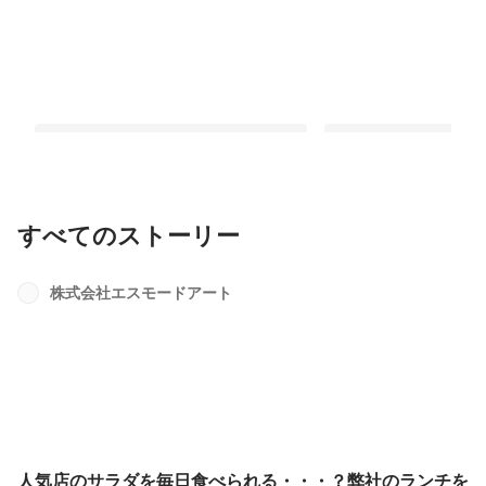
すべてのストーリー
人気店のサラダを毎日食べられ
毎日ここに来たくなる
る・・・？弊社のランチをご紹介
き”が詰まったオフィ
株式会社エスモードアート
最新順で表示
最新順で表示
人気店のサラダを毎日食べられる・・・？弊社のランチを