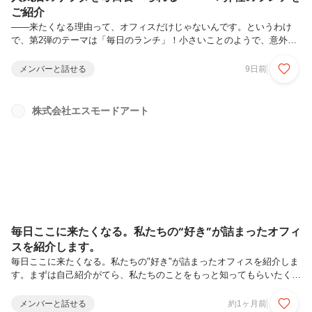
ご紹介
——来たくなる理由って、オフィスだけじゃないんです。というわけ
で、第2弾のテーマは「毎日のランチ」！小さいことのようで、意外と
毎日のしあわせに直結してるんですよね、これが。笑 ちょっと聞いて
もらえますか？突然ですが、みなさんランチってどうしてますか？コン
メンバーと話せる
9日前
ビニ？近くのお弁当屋さん？ それとも毎日同じお店…？笑実はわたし
たちの会社、毎日のランチがちょっと特別なんです。 自社ブランド
「THE_B」のサラダが、毎日食べられますうちには自社ブランド
株式会社エスモードアート
「THE_B」があるんですが、その人気商品がヘルシーで食べごたえの
あるサラダなんです。それを、社員が毎日1食たのしめる仕組みを、社
長が導入してくれました...
毎日ここに来たくなる。私たちの“好き”が詰まったオフィ
スを紹介します。
毎日ここに来たくなる。私たちの"好き"が詰まったオフィスを紹介しま
す。まずは自己紹介がてら、私たちのことをもっと知ってもらいたく
て、このストーリーを始めることにしました！第1回目のテーマは「オ
フィス紹介」です。私たちは、ソーシャルグッドをパーパスに掲げ、フ
メンバーと話せる
約1ヶ月前