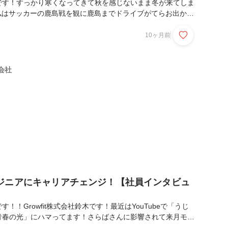
です！すっかり寒くなってきて秋を感じないまま冬が来てしま
の私はサッカーの鹿島戦を観に鹿島までドライブがてらお出かけ
して野球はシーズンが終了してしまい毎年恒例の虚無感に襲わ
の時期や引退や海外移籍など話題が盛りだくさんで毎年心が痛いで
10ヶ月前
時代ここぞの時にHRやヒット打ってくれてたなって思い出し現
い大号泣しました。笑)そして今回はエンジニアインタビュー
から入社しクリエイティブからインフラへキャリアチェンジし
式会社
兄貴分！矢治さんへのインタビューです🫶✨キ...
ジニアにキャリアチェンジ！【社員インタビュ
！！Growfit株式会社鈴木です！最近はYouTubeで「うじ
青春の光」にハマってます！さらばさんに影響されて来月モル
が決まりました🔥(モルック経験はないです笑)そして「うじ