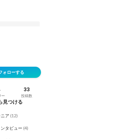
を押されてエンジニア
ンタビュー#2】
フォローする
稿
4
33
ワー
投稿数
ら見つける
ジニア
(
12
)
インタビュー
(
4
)