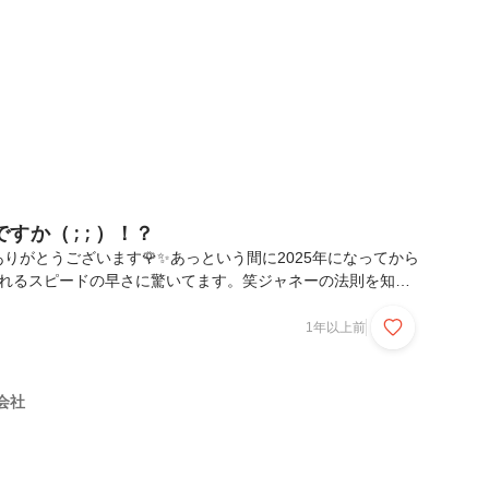
！"推しのために働く"をモチベーション...
か（ ; ; ）！？
りがとうございます🌹✨あっという間に2025年になってから
流れるスピードの早さに驚いてます。笑ジャネーの法則を知っ
、と思いつつも何か新しいことに取り組んで月日が流れるのを
い！！と年齢に抗おうとしてみてます。笑(尚、まだ何も取り
1年以上前
はいろんなスポーツ観戦に行ったり資格取得に励みたいとは思
）)さて！！今回は【副業】をテーマにした記事をお届けした
なさん一度はやりたいな〜と思ったことはあるのではないでし
式会社
業NG」「OKだけど会社への申請作業が面倒くさい」「...