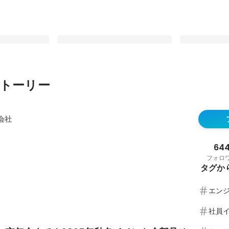
トーリー
 ; ; ）！？
野球の強豪校からエンジニアの道
占い師に背中
に！？【社員インタビュー#3】
に！？【社員イ
式会社
固定された投稿
固定された投
64
フォロ
タグか
エン
社員