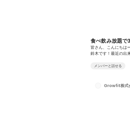
食べ飲み放題で
皆さん、こんにちはー
鈴木です！最近の出
もらい私も作ってって
😂😂😂個人的に
メンバーと話せる
んが楽しく交流でき
き「鳥貴族」でイベ
催しました！既に2
Growfit株
🫶この記事を読んで