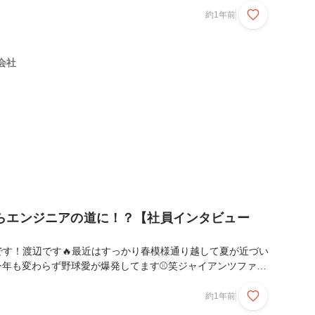
、いつか真似して空港間違えたり昼夜逆転旅行したいと思って
約1年前
非見てください🤣)(写真は全く関係ない釣り中の私です🎣)今
ュー第三弾と言う事で、入社して丸2年の中村くんに仕事のこ
で、ざっくばらんに聞いてみました！それでは、さっそくいっ
式会社
✊🔥▶︎まずは簡単な自己紹介をお願い...
らエンジニアの道に！？【社員インタビュー
です！渡辺です🔥最近はすっかり春模様通り越して夏が近づい
今年も変わらず野球愛が爆発してます⚾️笑ジャイアンツファン
ターユニフォームを買って現地観戦を楽しんでます🎵笑(今
勝ちを見届けられた日です。笑)そして今回は社員インタビュ
約1年前
はイケイケ！頭脳は大人(20半ばに思えない落ち着きと考え