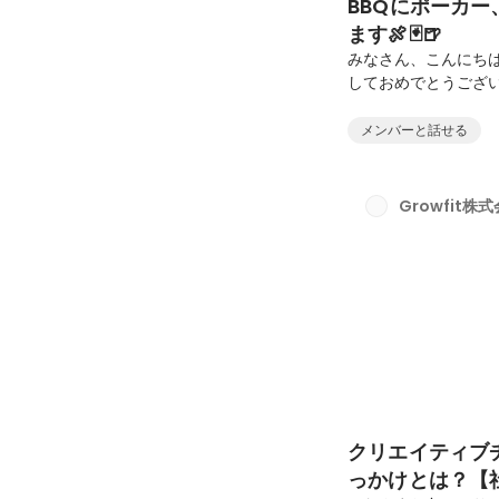
BBQにポーカー
ます🍖🃏🍺
みなさん、こんにちは
しておめでとうござい
ントをまとめてみまし
いイベントの様子をぜ
メンバーと話せる
切り替わりにあわせ
会）』を開催しまし
楽しめるスタイル
Growfit株
ーデンを会場にしまし
クリエイティブ
っかけとは？【