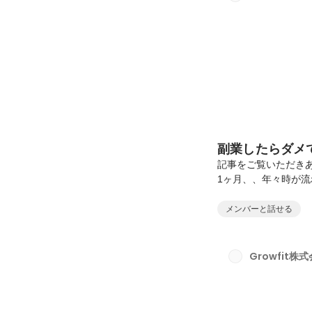
ションリーダーに抜擢
副業したらダメです
記事をご覧いただきあ
1ヶ月、、年々時が
てからなるほどな、
少しでも遅く感じた
メンバーと話せる
組めてません。今年
ってます、、（小声
いと思います🙇✨み
Growfit株
ょうか！？「会社が副