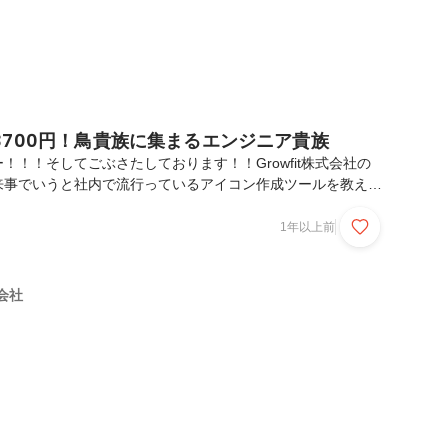
3700円！鳥貴族に集まるエンジニア貴族
！！！そしてごぶさたしております！！Growfit株式会社の
来事でいうと社内で流行っているアイコン作成ツールを教えて
みました(笑)オフの日の私にそっくりで愛着が湧いています
は👍の手がポイントです。(笑)さてさて、今回はエンジニアの皆さ
1年以上前
るイベントを新たに何か作りたいねという話から、みんな大好
ントしたら楽しいんじゃない！？となり即企画、イベントを開
回開催しておりおかげさまで2回共に好評をいただいております
式会社
次回参加してみたいな～と思っていただければ嬉し...