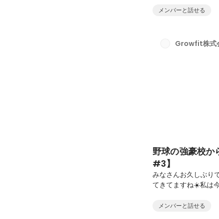
とうえだ」のように
メンバーと話せる
ます🛫(面白いので是
回は、社員インタビ
とから意外な一面ま
Growfit株
てみましょうーーー！！
野球の強豪校か
#3】
みなさんお久しぶり
てきてますね☀️私は
で、やっと推しのビジ
シーズン唯一現地で
メンバーと話せる
ー第三弾です！見た目