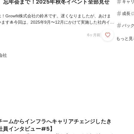
、忘年会まで！2025年秋冬イベント全部見せ
キャ
成長
(
！Growfit株式会社の鈴木です。遅くなりましたが、あけま
ます🎍今回は、2025年9月〜12月にかけて実施した社内イベ
バッ
た！BBQにポーカー大会、そして忘年会まで。Growfitらし
ひご覧ください😊9月｜全社BBQを開催しました！🍖🍻期の
6ヶ月前
もっと見
て、メンバー同士の交流の場として『全社BBQ（全社飲み
た！お酒を飲む人も、ノンアル派の人も、それぞれが無理なく
今回はいつもと少しテイストを変えて、お祭り感のあるビアガ
式会社
た！（会場チョイスは弊社盛り上げ隊長...
チームからインフラへキャリアチェンジしたき
社員インタビュー#5】