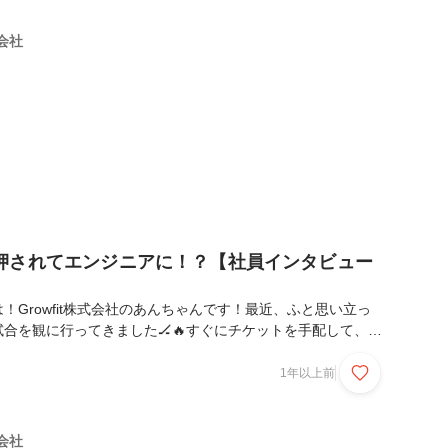
んに今回はインタビューです👓(劇場版名探偵コナンが絶賛公
たのは内緒です👓🧐)それではいってみましょ〜！！最後ま
式会社
要チェックです👀！！▶︎まずは簡単に自己紹介をお...
押されてエンジニアに！？【社員インタビュー
！Growfit株式会社のあんちゃんです！最近、ふと思い立っ
合を観に行ってきました🏒🔥すぐにチケットを手配して、い
激しいぶつかり合いに圧倒されながら、ハラハラドキドキしつ
も眺めてました🤣（もちろん片手にはビール🍺！…でも写真
1年以上前
）そしてJリーグ開幕！今年もガンバ大阪を全力で応援します
Growfitで活躍する、ダンスもオタ活も全力な"こむこむ"こと
ー！🎤✨SESから受託開発へ転職し、入社わずか1年でセク
式会社