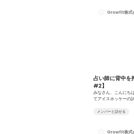
方)！その名も松田く
開中でちょっと意識し
Growfit株
で中身たっぷりなので
占い師に背中を
#2】
みなさん、こんにちは
てアイスホッケーの試
ざ観戦！選手同士の
つ、ついでにいい背中
メンバーと話せる
を撮り忘れました💦
🔵⚫さてさて、今回は
古村さんにインタビュ
Growfit株