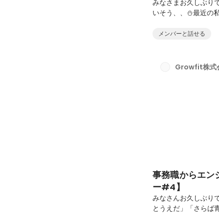
みなさまお久しぶり
いそう、、⛄️最近
したりしました⚽️そ
れてます🙂‍↕️こ
メンバーと話せる
す🥲(ジャイアンツ
地で友人が引くくら
第5弾です✨未経験
Growfit株
たGrowfitの頼れる
事務職からエン
ー#4】
みなさんお久しぶりです
とうえだ」「さらば
ックの大会に出ること