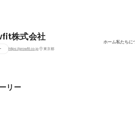
wfit株式会社
ホーム
私たちに
ー
https://growfit.co.jp
東京都
ーリー