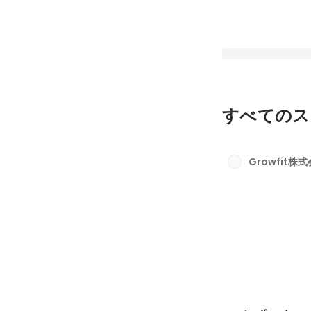
すべてのス
副業したらダメですか（
固定された投稿
Growfit株