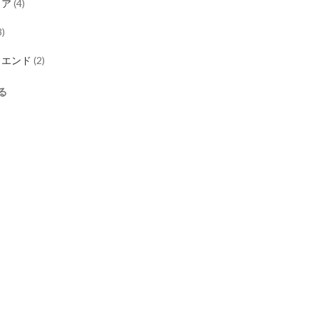
リア
(
4
)
3
)
クエンド
(
2
)
る