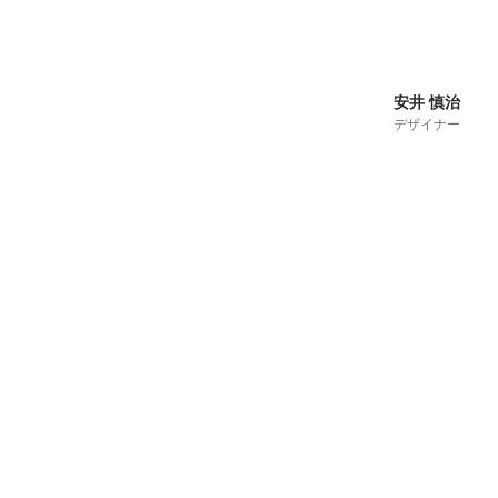
安井 慎治
デザイナー