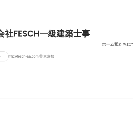
会社FESCH一級建築士事
ホーム
私たちに
ー
http://fesch-aa.com
東京都