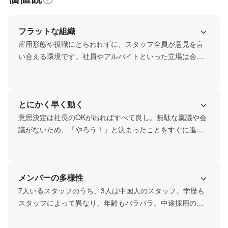
フラットな組織
雇用形態や役職にとらわれずに、スタッフ全員が意見を言
い合える環境です。社員やアルバイトといった立場は会社
の運営には関係なし。仕事に対して情熱がある人は、勤続
期間に関係なく、どんどんと新しい仕事を任され、挑戦す
ることができます。
とにかく早く動く
意思決定は社長のOKが出ればすべて良し。無駄な稟議や会
議がないため、「やろう！」と決まったことをすぐに進め
られます。
メンバーの多様性
7人いるスタッフのうち、3人は中国人のスタッフ。学歴も
スタッフによって異なり、年齢もバラバラ。中途採用の社
員、アルバイトから登用された社員、大学生のアルバイト
など、経歴も様々です。