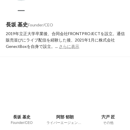
長坂 基史
Founder/CEO
2019年立正大学卒業後、合同会社FRONTPROJECTを設立。通信
販売並びにライブ配信を経験した後、2021年1月に株式会社
GenectBoxを自身で設立。...
さらに表示
長坂 基史
阿部 郁朗
宍戸 匠
Founder/CEO
ライバーエージェンシー事業部
その他