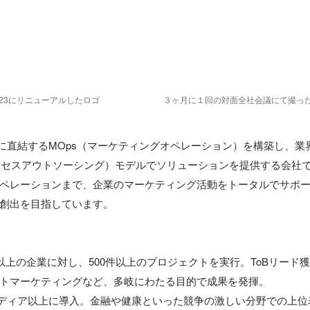
23にリニューアルしたロゴ
３ヶ月に１回の対面全社会議にて撮っ
標に直結するMOps（マーケティングオペレーション）を構築し、業
ロセスアウトソーシング）モデルでソリューションを提供する会社
ペレーションまで、企業のマーケティング活動をトータルでサポ
創出を目指しています。

以上の企業に対し、500件以上のプロジェクトを実行。ToBリード獲
トマーケティングなど、多岐にわたる目的で成果を発揮。

0メディア以上に導入。金融や健康といった競争の激しい分野での上位