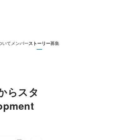
ついて
メンバー
ストーリー
募集
アからスタ
opment