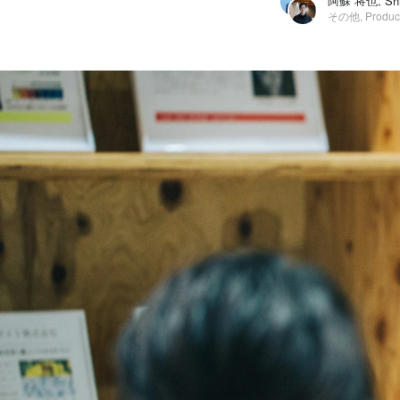
阿蘇 将也, Shi
阿蘇 将也
株式会社LexxPluss / その他