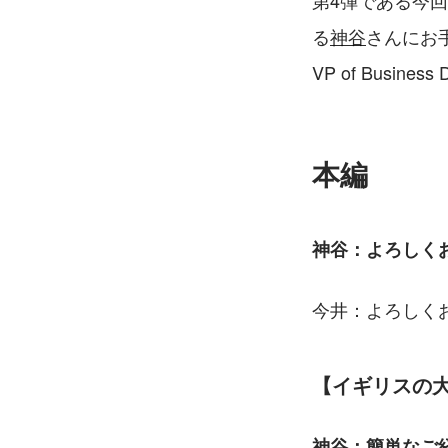
第4弾である今
る
神谷
さんにお手
VP of Busi
本編
神谷：よろしく
今井：よろしく
【イギリスの
神谷：簡単なご