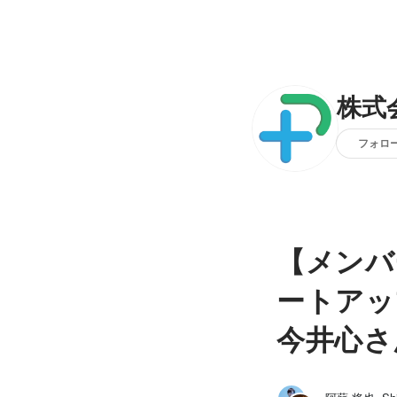
株式会
フォロ
【メンバ
ートアップへ
今井心さ