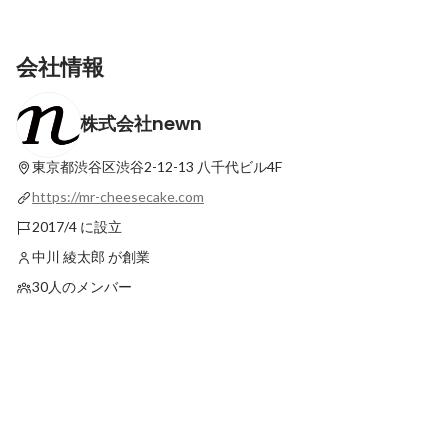
会社情報
株式会社newn
代表 田中絢子に聞く、COHINAのこれから
肩書きにこだわらず、
と、求める仲間像
ことを。デザイナー上
東京都渋谷区渋谷2-12-13
八千代ビル4F
最新順で表示
最新順で表示
https://mr-cheesecake.com
2017/4 に設立
中川 綾太郎 が創業
30人のメンバー