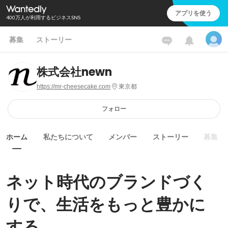
アプリを使う
400万人が利用するビジネスSNS
募集
ストーリー
株式会社newn
https://mr-cheesecake.com
東京都
フォロー
ホーム
私たちについて
メンバー
ストーリー
募集
ネット時代のブランドづく
りで、生活をもっと豊かに
する