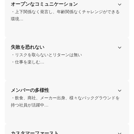
オープンなコミュニケーション
・上下関係なく発言し、年齢関係なくチャレンジができる
環境

・常にオープンなコミュニケーションであることを目指
し、弊社オフィスには社長室

・取締役員室等はなく、社員、取締役員、皆同じオフィス
失敗を恐れない
にてそれぞれ仕事しています
・リスクを取らないとリターンは無い

・仕事を楽しむ

・向上心を忘れない
メンバーの多様性
・飲食、商社、メーカー出身、様々なバックグラウンドを
持つ社員が活躍中

・柔軟な社風で、これまでのスキルを活かしながら活躍し
ています
カスタマーファースト