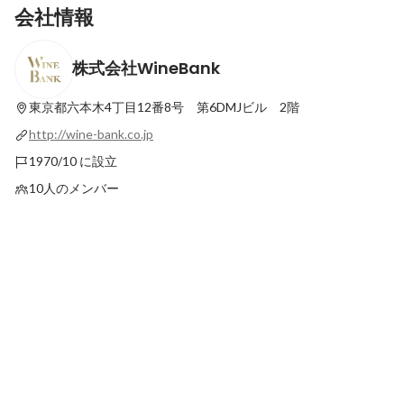
会社情報
株式会社WineBank
累計7.2億円の資金調達を経て、次の成長ス
【対談インタビュー】
テージへ。創業55年の確かな実績×最先端
ワイン業界No.1へ。
テクノロジーで挑む、ワイン流通変革。
を共に創る
東京都六本木4丁目12番8号 第6DMJビル 2階
最新順で表示
最新順で表示
http://wine-bank.co.jp
1970/10 に設立
10人のメンバー