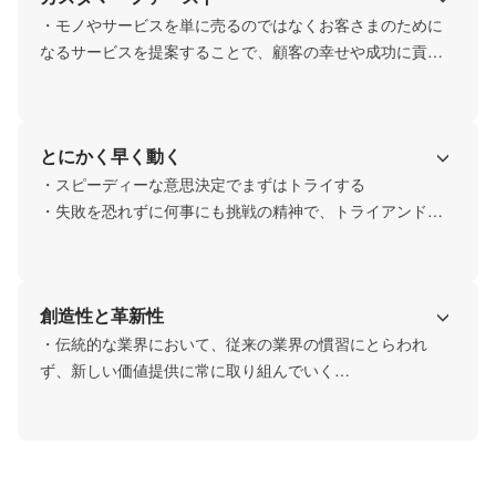
・モノやサービスを単に売るのではなくお客さまのために
なるサービスを提案することで、顧客の幸せや成功に貢献
します
とにかく早く動く
・スピーディーな意思決定でまずはトライする

・失敗を恐れずに何事にも挑戦の精神で、トライアンドエ
ラーを重ねることで顧客に求められる新たなサービスを生
み出していきます
創造性と革新性
・伝統的な業界において、従来の業界の慣習にとらわれ
ず、新しい価値提供に常に取り組んでいく

・ワインの「飲む」楽しみのみならず。「保有する」「熟
成させる」楽しみを様々な形で提供していきたいと考えて
います。