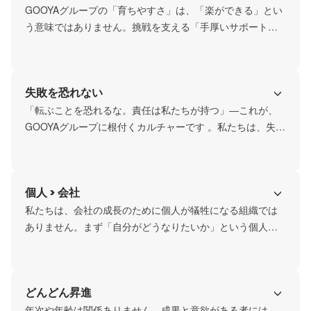
GOOYAグループの「育ちやすさ」は、「楽ができる」とい
う意味ではありません。挑戦を支える「手厚いサポート体
制」のことです。初めてリーダーを任された若手には、経
験豊富な先輩がサブリーダーとして伴走します 。実務だけ
では得られない知識は、近年さらに拡充している座学研修
失敗を恐れない
でしっかりとインプットする機会を設けています 。
「転ぶことを恐れるな。責任は私たちが持つ」―これが、
GOOYAグループに根付くカルチャーです 。私たちは、失敗
を単なるミスではなく、本気で挑戦した者だけが手にでき
る「価値ある経験」だと考えています。安心してバットを
振れる環境があるからこそ、若手は思い切った挑戦がで
個人 > 会社
き、最速で成長していくことができるのです。
私たちは、会社の成長のために個人が犠牲になる組織では
ありません。まず「自分がどうなりたいか」という個人の
成長意欲や目標があり、その実現のために会社という舞台
を最大限に活用する 。個人の圧倒的な成長が、結果として
会社の成長に繋がる。この「個人と会社の二人三脚」とい
どんどん昇進
う考え方こそが、私たちの成長の原動力です 。
年次や年齢は関係ありません。成果と意欲がある者には、