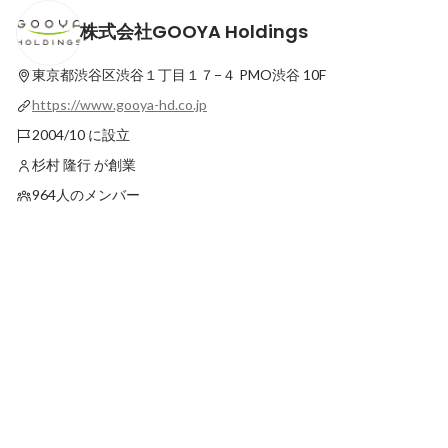
株式会社GOOYA Holdings
【就活イベント】インターン生がゼロから
【グループNEWS】(
企画・運営！グルディス開催レポート＆今
公式YouTube＆Inst
後の熱い展望
東京都渋谷区渋谷１丁目１７−４
PMO渋谷 10F
最新順で表示
最新順で表示
https://www.gooya-hd.co.jp
2004/10 に設立
杉村 隆行 が創業
964人のメンバー