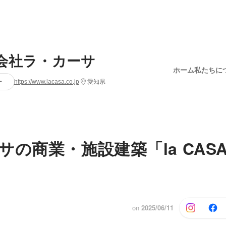
会社ラ・カーサ
ホーム
私たちに
ー
https://www.lacasa.co.jp
愛知県
の商業・施設建築「la CASA 
on
2025/06/11