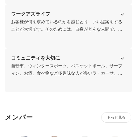
らしや生き方を問い、考え、実践していき知見を増やし、
ワークアズライフ
地元の方々や大学・企業・専門家を巻き込みながら、地元
の未来、暮らし、働き方、生き方を創造していきます。
お客様が何を求めているのかを感じとり、いい提案をする
ことが大切です。そのためには、自身がどんな人間で、何
に豊かさを感じるかを知ることも、建築知識と共に重要な
要素と言えます。机に向かっているだけではそれはわかり
ません。プライベートの中で感じとる力も企画・提案には
コミュニティを大切に
必要不可欠だと考えています。
自転車、ウィンタースポーツ、バスケットボール、サーフ
ィン、お酒、食べ物など多趣味な人が多いラ・カーサ。プ
ライベートでは、趣味のことを話したり、一緒にドライブ
やサーフィン、旅行、BBQに行ったりすることも。仕事も
プライベートでイベント企画するのも同じくらい楽しむ人
たちが集まっています。
メンバー
もっと見る