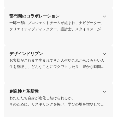
スタイルに関する書籍が多数並びます。雑貨店は自社で運
営しており、大変さもありますが、暮らしについて学ぶき
部門間のコラボレーション
っかけもあり、他の住宅会社にはない刺激があります。
一邸一邸にプロジェクトチームが組まれ、ナビゲーター、
クリエイティブディレクター、設計士、スタイリストが専
属の担当者としてつきます。お客様からいただいた情報を
元に、それぞれが意見を出し合いながら、どんなものがい
いのか議論やアイデア出しをして形にしていくのがラ・カ
デザインドリブン
ーサの家づくりです。
お客様がこれまで歩まれてきた人生やこれから歩みたい人
生を整理し、どんなことにワクワクしたり、豊かな時間だ
と感じることができるのか。

そんな補助線をつくり、導いていくことがデザインだと思
っています。間取りも大事だとは思いますが、その背景に
創造性と革新性
は何があるのか、きちんと説明できて初めて『暮らしを創
る』ということに繋がります。
わたしたち自身が進化し続けられるか。

そのために、リスキリングを掲げ、学びの場を増やしてい
ます。

「未来デザインラボ」もその取り組みのひとつ。未来の暮