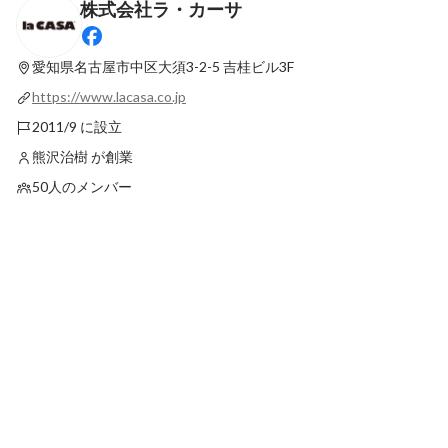
株式会社ラ・カーサ
【社員インタビュー#04】現場と仲間を支
ラ・カーサの商業・施設建
え続ける"正直さ"を貫く管理者の働き方
biz」とは？
愛知県名古屋市中区大須3-2-5
吉桂ビル3F
最新順で表示
最新順で表示
https://www.lacasa.co.jp
2011/9 に設立
熊沢治樹 が創業
50人のメンバー