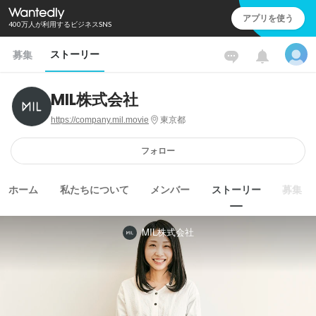
アプリを使う
400万人が利用するビジネスSNS
ストーリー
募集
MIL株式会社
https://company.mil.movie
東京都
フォロー
ホーム
私たちについて
メンバー
ストーリー
募集
MIL株式会社