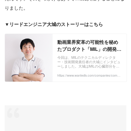
りました。
▼リードエンジニア大城のストーリーはこちら
動画業界変革の可能性を秘め
たプロダクト「MIL」の開発責
任者に、これまでのキャリア
今回は、MILのテクニカルディレクタ
ー・技術開発責任者の大城にインタビュ
などを聞いてみた | MIL株式会
ーしました。大城はMILの心臓部分を作
社
る重要なポジションを担当しています。
ちなみにMILの第一号社員です！ インタ
https://www.wantedly.com/companies/compa
ny_2441993/post_articles/205991
ラクティブ動画という、いままでにない
「触れる動画」というジャンルを作る大
変さや楽しさから、エンジニアとしての
キャリアをどう積んでいったのかなど、
いろいろと話を深掘ってみましたので、
是非ご覧下さい。 ― ...