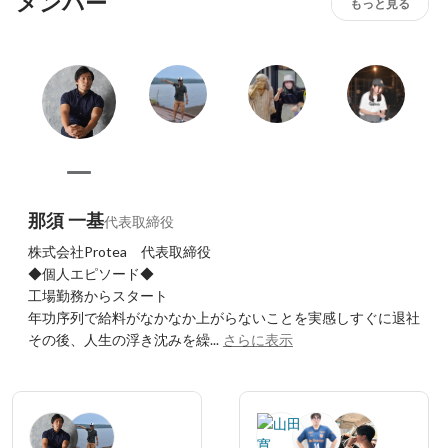
メンバー
もっと見る
那須 一基
代表取締役
株式会社Protea　代表取締役

◆個人エピソード◆

工場勤務からスタート

年功序列で給料がなかなか上がらないことを実感しすぐに退社

その後、人生の浮き沈みを繰...
さらに表示