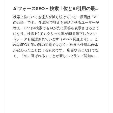
AIフォースSEO - 検索上位とAI引用の最大
化を目指すサービス
検索上位にいても流入が減り続けている… 原因は「AI
の台頭」です。 生成AIで答えを完結させるユーザーが
増え、Google検索でもAIが先に回答を表示させるよう
になり、検索1位でもクリック率が58％低下したとい
うデータも確認されています（ahrefs調査より）。 こ
れはSEO対策の質の問題ではなく、検索の仕組み自体
が変わったことによるものです。 広告やSEOだけでな
く、「AIに選ばれる」ことが新しいブランド認知の形
になり始めています。 ----------------------------------------
------------------------ AIフォースSEOとは、従来のSEO
を土台にしながら、AIが参照・要約しやすい情報設計
まで整え、検索上位とAI引用の最大化を目指すサービ
スです。 AIに選ばれ続けることが指名検索のきっかけ
となり、 認知や信頼が形成された状態でのサイト流入
が増えれば、成約率の向上にもつながります。 コンテ
ンツ制作・内部施策・コンサルティングの3軸で、戦略
立案から実装後のPDCAまで一気通貫でサポートいた
します。 【サービスサイトURL】 https://protea-