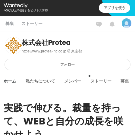
アプリを使う
400万人が利用するビジネスSNS
募集
ストーリー
株式会社Protea
https://www.protea-inc.co.jp
東京都
フォロー
ホーム
私たちについて
メンバー
ストーリー
募集
実践で伸びる。裁量を持っ
て、WEBと自分の成長を咲
かせよう