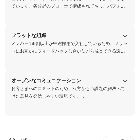
ています。各分野のプロ同士で構成されており、パフォー
マンス最大化を目標とした支援体制で、結果にコミットし
ていきます。また専門性の高い知識を持っているメンバー
ばかりなので、お互いに協力・成長しあえる環境です。
フラットな組織
メンバーの8割以上が中途採用で入社しているため、フラッ
トにお互いにフィードバックし合いながら成長できる環境
です。

お客さまに対するコミットに向き合うため、時には厳しい
意見もありますが、自身の成長に繋がるような体制にして
オープンなコミュニケーション
います。
お客さまへのコミットのため、双方がもつ課題の解決へ向
けた意見を発信しやすい環境です。

また事業計画や売上速報も全メンバーが閲覧できます。

会社が成長していくところで方向性のズレや情報格差が出
ないよう、これからも開けたコミュニケーションを大事に
していきます。