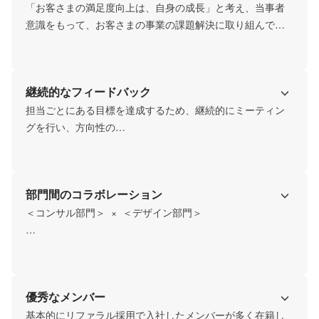
「お客さまの満足度向上は、自身の成長」と考え、当事者
意識をもって、お客さまの事業の課題解決に取り組んでい
ます。

「難しいからできない」ではなく、「こうしたらできる」
とお客さまに寄り添ったポジティブな提案を行っていま
継続的なフィードバック
す。
担当ごとにある目標を達成するため、継続的にミーティン
グを行い、方向性の

すり合わせを行っています。

週次のミーティングでは社員全員に目標への進捗報告を行
い、さらに全員から意見を発信できる環境があります。
部門間のコラボレーション
＜コンサル部門＞  ×  ＜デザイン部門＞

2つの部門が協力し合い、それぞれの観点からさまざまな意
見交換を行います。

その結果、お客さまに対してよりよい提案を行うことがで
優秀なメンバー
き、お客さま満足度の向上に繋がると考えています。
基本的にリファラル採用で入社したメンバーが多く在籍し