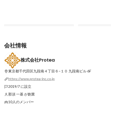
会社情報
株式会社Protea
【メディア出演のお知らせ】YouTube番組
【お知らせ】一般社団
「令和の虎」に代表 那須が志願者として出
ズネットワーク様で講
演しました！
ました！
東京都千代田区九段南４丁目６−１０
九段南ビル 6F
最新順で表示
最新順で表示
https://www.protea-inc.co.jp
2019/7 に設立
那須 一基 が創業
10人のメンバー