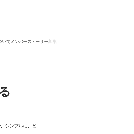
ついて
メンバー
ストーリー
募集
る
で、シンプルに、ど