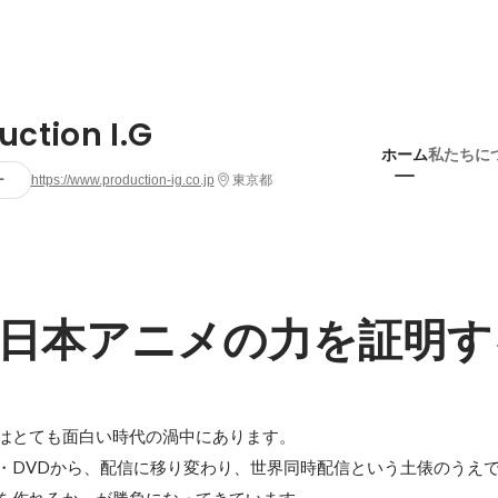
uction I.G
ホーム
私たちに
ー
https://www.production-ig.co.jp
東京都
日本アニメの力を証明す
はとても面白い時代の渦中にあります。

・DVDから、配信に移り変わり、世界同時配信という土俵のうえ