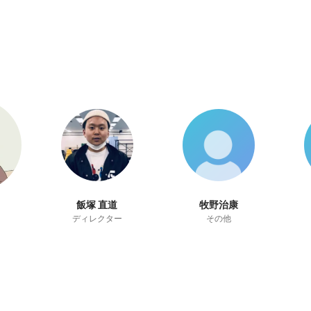
飯塚 直道
牧野治康
ディレクター
その他