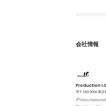
【アニメ制作会社の
会社情報
定制作インタビュー
事が、自分にしっく
最新順で表示
感じますね。
Production I.
〒180-0006 東
https://www.produ