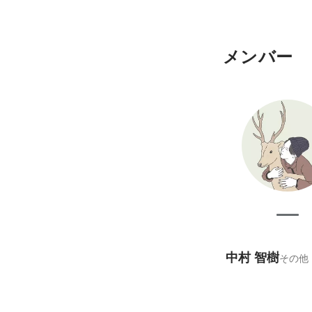
メンバー
中村 智樹
その他