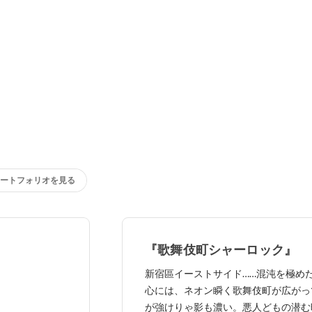
ートフォリオを見る
『歌舞伎町シャーロック』
新宿區イーストサイド……混沌を極め
心には、ネオン瞬く歌舞伎町が広がっ
が強けりゃ影も濃い。悪人どもの潜む