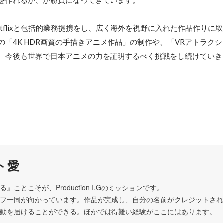
を作れるか、が勝負になってきています。

etflixと包括的業務提携をし、広く海外を視野に入れた作品作りに
の「4K HDR画質の手描きアニメ作品」の制作や、「VRアトラク
、今後も世界で日本アニメの力を証明するべく挑戦をし続けていき
ト愛
ことこそが、Production I.Gのミッションです。

フ一同が向かっています。作品が完成し、自分の名前がクレジットされ
動を届けることができる。ほかでは得難い経験がここにはあります。