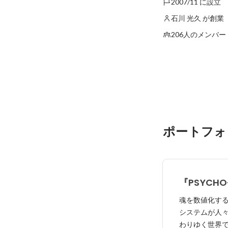
2007/11 に設立
石川 光久 が創業
206人のメンバー
ポートフォ
『PSYCHO
魂を数値化す
システムが人
わりゆく世界