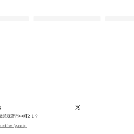
中の人#09】設
【アニメ制作会社の中の人#07】プ
【アニメ制作会
／設定制作の仕
ロデューサーインタビュー／「じっ
ロデューサー
りきているなと
くり育てるというよりも、やれそう
作品であれ、
最新順で表示
最新順で表示
だからやらせてみる」というのが、
った瞬間に、
私には合ってるなと感じます。
のを作ってい
います。
G
京都武蔵野市中町2-1-9
ction-ig.co.jp