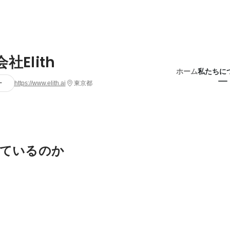
社Elith
ホーム
私たちに
ー
https://www.elith.ai
東京都
ているのか