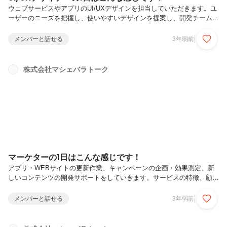
ウェブサービスやアプリのUI/UXデザインを担当していただきます。ユ
ーザーのニーズを把握し、使いやすいデザインを提案し、開発チームと
協力して実装を進めていただきます。また、UI/UXデザインの改善点を
把握し、定期的な改善を行います。
メンバーと話せる
3年弱前
株式会社マシェバラトーク
マーケターの1日はこんな感じです！
アプリ・WEBサイトの更新作業、キャンペーンの企画・効果測定、新
しいコンテンツの開発サポートをしていきます。サービスの特徴、顧客
ニーズ、競合情報を分析し、各種マーケティング施策の企画・実施を行
い、サービスの促進、ブランドイメージの向上を図ります。
メンバーと話せる
3年弱前