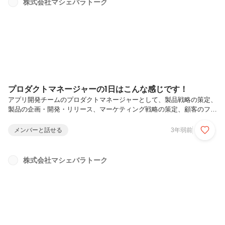
株式会社マシェバラトーク
プロダクトマネージャーの1日はこんな感じです！
アプリ開発チームのプロダクトマネージャーとして、製品戦略の策定、
製品の企画・開発・リリース、マーケティング戦略の策定、顧客のフィ
ードバックの収集・分析など、製品開発に関わるあらゆるプロセスを担
当していきます。
メンバーと話せる
3年弱前
株式会社マシェバラトーク