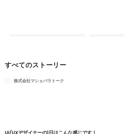
すべてのストーリー
募集しているエンジニアについて
UI/UXデザイナーの1
す！
株式会社マシェバラトーク
固定された投稿
最新順で表示
UI/UXデザイナーの1日はこんな感じです！