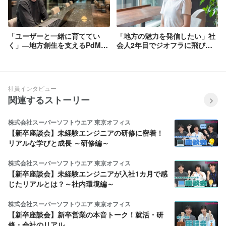
「ユーザーと一緒に育ててい
「地方の魅力を発信したい」社
く」―地方創生を支えるPdMの
会人2年目でジオフラに飛び込
挑戦と役割
んだ理由
社員インタビュー
関連するストーリー
株式会社スーパーソフトウエア 東京オフィス
【新卒座談会】未経験エンジニアの研修に密着！
リアルな学びと成長 ～研修編～
株式会社スーパーソフトウエア 東京オフィス
【新卒座談会】未経験エンジニアが入社1カ月で感
じたリアルとは？～社内環境編～
株式会社スーパーソフトウエア 東京オフィス
【新卒座談会】新卒営業の本音トーク！就活・研
修・会社のリアル…